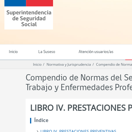
Ir
Superintendencia
al
de
contenido
Seguridad
principal
Social
(SUSESO)
-
Gobierno
de
Inicio
La Suseso
Atención usuarios/as
Chile
Inicio
Normativa y Jurisprudencia
Compendio de Normas 
Compendio de Normas del Seg
Trabajo y Enfermedades Prof
LIBRO IV. PRESTACIONES 
Índice
LIBRO IV. PRESTACIONES PREVENTIVAS