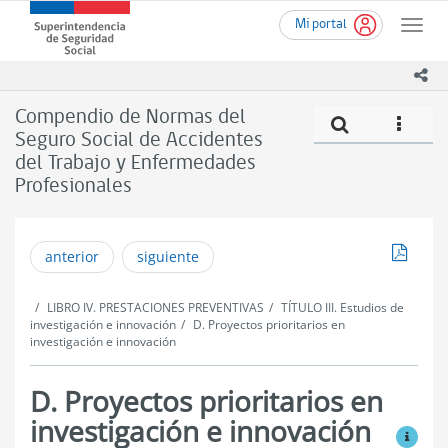
Ir
Superintendencia
Mi portal
al
Toggle
de
contenido
naviga
Seguridad
principal
ico
Social
(SUSESO)
Compendio de Normas del
Compe
icono
-
Seguro Social de Accidentes
Gobierno
del Trabajo y Enfermedades
de
Chile
Profesionales
Descar
anterior
siguiente
LIBRO IV. PRESTACIONES PREVENTIVAS
TÍTULO III. Estudios de
investigación e innovación
D. Proyectos prioritarios en
investigación e innovación
D. Proyectos prioritarios en
investigación e innovación
Ver mo