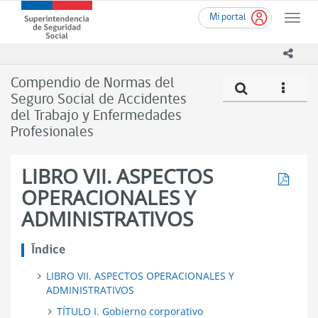
Ir
Superintendencia
Mi portal
al
Toggle
de
contenido
naviga
Seguridad
principal
icono
Social
(SUSESO)
Compendio de Normas del
Compe
icono
-
Seguro Social de Accidentes
Gobierno
del Trabajo y Enfermedades
de
Chile
Profesionales
LIBRO VII. ASPECTOS
Descar
OPERACIONALES Y
ADMINISTRATIVOS
Índice
LIBRO VII. ASPECTOS OPERACIONALES Y
ADMINISTRATIVOS
TÍTULO I. Gobierno corporativo