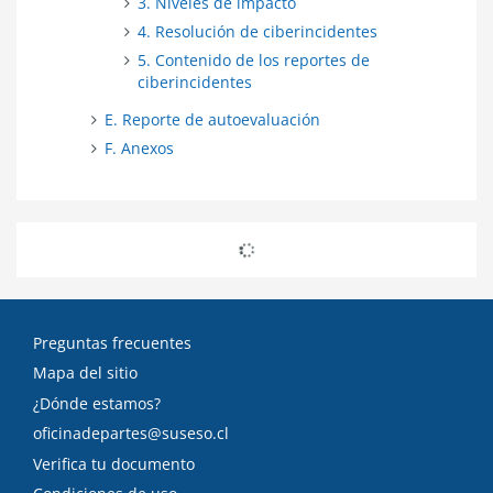
3. Niveles de impacto
4. Resolución de ciberincidentes
5. Contenido de los reportes de
ciberincidentes
E. Reporte de autoevaluación
F. Anexos
Preguntas frecuentes
Mapa del sitio
¿Dónde estamos?
oficinadepartes@suseso.cl
Verifica tu documento