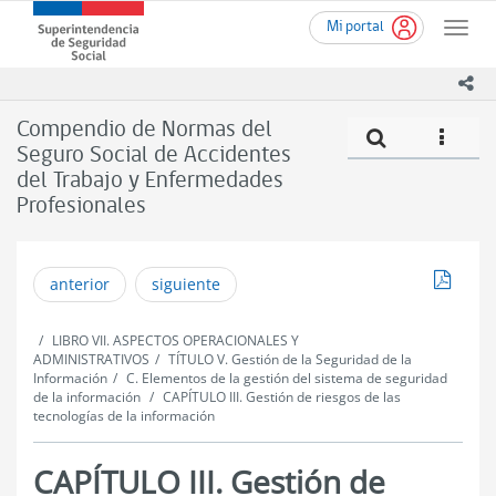
Ir
Superintendencia
Mi portal
al
Toggle
de
contenido
naviga
Seguridad
principal
ico
Social
(SUSESO)
Compendio de Normas del
Compe
icono
-
Seguro Social de Accidentes
Gobierno
del Trabajo y Enfermedades
de
Chile
Profesionales
Descar
anterior
siguiente
LIBRO VII. ASPECTOS OPERACIONALES Y
ADMINISTRATIVOS
TÍTULO V. Gestión de la Seguridad de la
Información
C. Elementos de la gestión del sistema de seguridad
de la información
CAPÍTULO III. Gestión de riesgos de las
tecnologías de la información
CAPÍTULO III. Gestión de