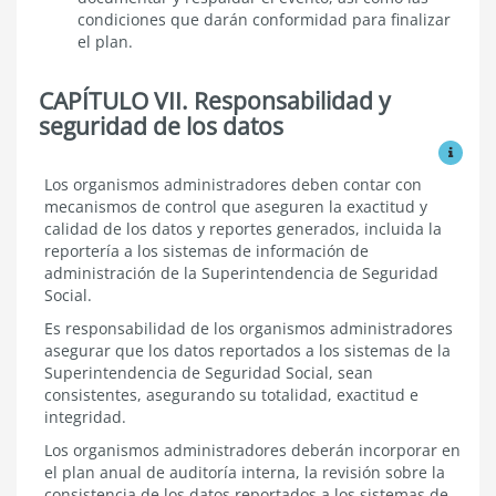
condiciones que darán conformidad para finalizar
el plan.
CAPÍTULO VII. Responsabilidad y
seguridad de los datos
Ver mo
Responsabilidad
Los organismos administradores deben contar con
y
mecanismos de control que aseguren la exactitud y
seguridad
calidad de los datos y reportes generados, incluida la
de
reportería a los sistemas de información de
los
administración de la Superintendencia de Seguridad
datos
Social.
Es responsabilidad de los organismos administradores
asegurar que los datos reportados a los sistemas de la
Superintendencia de Seguridad Social, sean
consistentes, asegurando su totalidad, exactitud e
integridad.
Los organismos administradores deberán incorporar en
el plan anual de auditoría interna, la revisión sobre la
consistencia de los datos reportados a los sistemas de