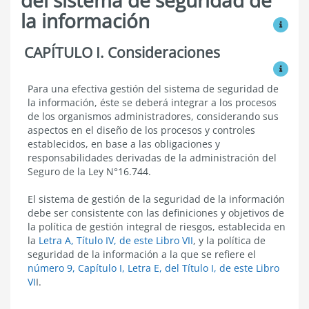
la información
Ver mo
CAPÍTULO I. Consideraciones
Elementos
de
Ver mo
la
gestión
Consideraciones
Para una efectiva gestión del sistema de seguridad de
del
la información, éste se deberá integrar a los procesos
sistema
de los organismos administradores, considerando sus
de
aspectos en el diseño de los procesos y controles
seguridad
establecidos, en base a las obligaciones y
de
la
responsabilidades derivadas de la administración del
información
Seguro de la Ley N°16.744.
El sistema de gestión de la seguridad de la información
debe ser consistente con las definiciones y objetivos de
la política de gestión integral de riesgos, establecida en
la
Letra A, Título IV, de este Libro VII
, y la política de
seguridad de la información a la que se refiere el
número 9, Capítulo I, Letra E, del Título I, de este Libro
VI
I.