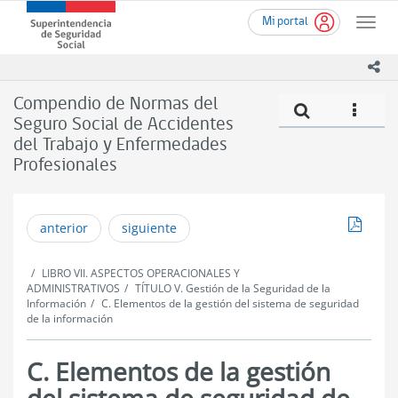
Ir
Superintendencia
Mi portal
al
Toggle
de
contenido
naviga
Seguridad
principal
ico
Social
(SUSESO)
Compendio de Normas del
Compe
icono
-
Seguro Social de Accidentes
Gobierno
del Trabajo y Enfermedades
de
Chile
Profesionales
Descar
anterior
siguiente
LIBRO VII. ASPECTOS OPERACIONALES Y
ADMINISTRATIVOS
TÍTULO V. Gestión de la Seguridad de la
Información
C. Elementos de la gestión del sistema de seguridad
de la información
C. Elementos de la gestión
del sistema de seguridad de