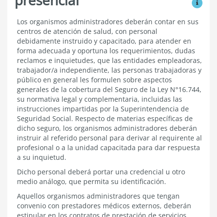
Ver mo
Los
Los organismos administradores deberán contar en sus
centros
centros de atención de salud, con personal
de
debidamente instruido y capacitado, para atender en
atención
forma adecuada y oportuna los requerimientos, dudas
presencial
reclamos e inquietudes, que
las entidades empleadoras,
trabajador/a independiente, las personas trabajadoras y
público en general
les formulen sobre aspectos
generales de la cobertura del Seguro de la Ley N°16.744,
su normativa legal y complementaria, incluidas las
instrucciones impartidas por la Superintendencia de
Seguridad Social. Respecto de materias específicas de
dicho seguro, los organismos administradores deberán
instruir al referido personal para derivar al requirente al
profesional o a la unidad capacitada para dar respuesta
a su inquietud.
Dicho personal deberá portar una credencial u otro
medio análogo, que permita su identificación.
Aquellos organismos administradores que tengan
convenio con prestadores médicos externos, deberán
estipular en los contratos de prestación de servicios