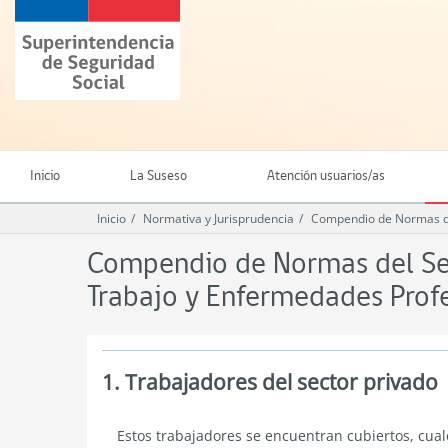
Ir
Superintendencia
al
de
contenido
Seguridad
principal
Social
(SUSESO)
-
Gobierno
de
Inicio
La Suseso
Atención usuarios/as
Chile
Inicio
Normativa y Jurisprudencia
Compendio de Normas del
Compendio de Normas del Seg
Trabajo y Enfermedades Prof
1. Trabajadores del sector privado
Trabajadores
Estos trabajadores se encuentran cubiertos, cual