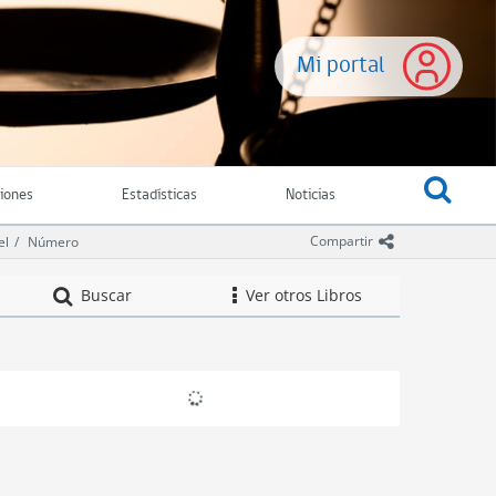
Mi portal
ciones
Estadísticas
Noticias
icono comparti
Compartir
el
Número
Nivel
Buscar
Ver otros Libros
icono