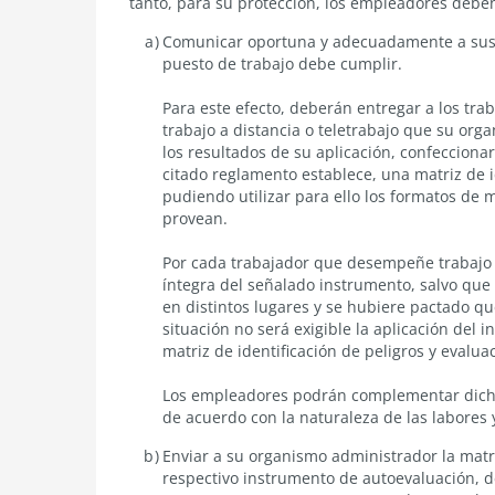
tanto, para su protección, los empleadores deben
a
distancia
Comunicar oportuna y adecuadamente a sus t
o
puesto de trabajo debe cumplir.
teletrabajo
Para este efecto, deberán entregar a los tra
trabajo a distancia o teletrabajo que su or
los resultados de su aplicación, confeccionar
citado reglamento establece, una matriz de i
pudiendo utilizar para ello los formatos de 
provean.
Por cada trabajador que desempeñe trabajo a 
íntegra del señalado instrumento, salvo que 
en distintos lugares y se hubiere pactado qu
situación no será exigible la aplicación del 
matriz de identificación de peligros y evalua
Los empleadores podrán complementar dicho
de acuerdo con la naturaleza de las labores y
Enviar a su organismo administrador la matriz
respectivo instrumento de autoevaluación, de