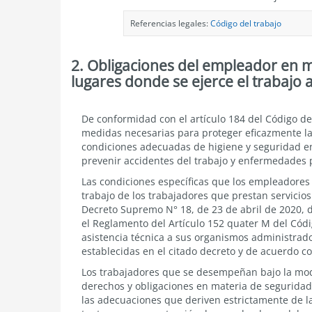
Referencias legales:
Código del trabajo
2. Obligaciones del empleador en m
lugares donde se ejerce el trabajo a
Obligaciones
De conformidad con el artículo 184 del Código de
del
medidas necesarias para proteger eficazmente la 
empleador
condiciones adecuadas de higiene y seguridad e
en
prevenir accidentes del trabajo y enfermedades 
materia
de
Las condiciones específicas que los empleadores
seguridad
trabajo de los trabajadores que prestan servicios 
y
Decreto Supremo N° 18, de 23 de abril de 2020, d
salud
el Reglamento del Artículo 152 quater M del Códi
de
los
asistencia técnica a sus organismos administrado
lugares
establecidas en el citado decreto y de acuerdo co
donde
se
Los trabajadores que se desempeñan bajo la modal
ejerce
derechos y obligaciones en materia de seguridad 
el
las adecuaciones que deriven estrictamente de la
trabajo