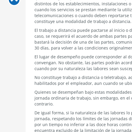
principales
distintos de los establecimientos, instalaciones 
características
cuando los servicios se prestan mediante la utili
del
telecomunicaciones o cuando deben reportarse tra
trabajo
constituye una modalidad de trabajo a distancia.
a
distancia
El trabajo a distancia puede pactarse al inicio o 
caso, se requerirá el acuerdo de ambas partes par
bastará la decisión de una de las partes, comuni
30 días, para volver a las condiciones originalme
El lugar de desempeño puede corresponder al domi
convengan. No obstante, las partes podrán acord
cuando por su naturaleza las labores sean susce
No constituye trabajo a distancia o teletrabajo,
habilitados por el empleador, aun cuando se ub
Quienes se desempeñan bajo estas modalidades d
jornada ordinaria de trabajo, sin embargo, en el 
contrario.
De igual forma, si la naturaleza de las labores lo
jornada, respetando los límites de las jornadas 
por un tiempo no inferior a las doce horas conti
encuentra excluido de la limitación de la jornada