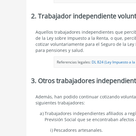
2. Trabajador independiente volunt
Trabajador
Aquellos trabajadores independientes que perciba
independiente
de la Ley sobre Impuesto a la Renta, o que, perc
voluntario
cotizar voluntariamente para el Seguro de la Le
para pensiones y salud.
Referencias legales:
DL 824 (Ley Impuesto a la R
3. Otros trabajadores independien
Otros
Además, han podido continuar cotizando voluntar
trabajadores
siguientes trabajadores:
independientes
Trabajadores independientes afiliados a reg
Previsión Social que se encontraban afectos 
Pescadores artesanales.