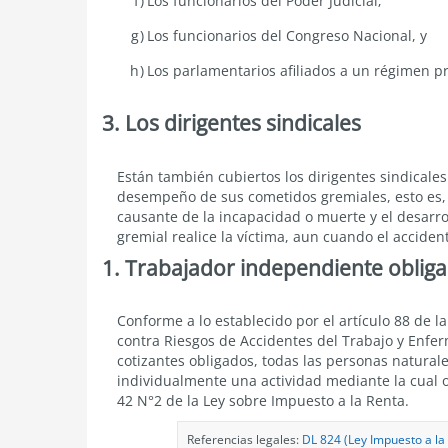
Los funcionarios del Poder Judicial;
Los funcionarios del Congreso Nacional, y
Los parlamentarios afiliados a un régimen p
3. Los dirigentes sindicales
Los
Están también cubiertos los dirigentes sindicales
dirigentes
desempeño de sus cometidos gremiales, esto es, 
sindicales
causante de la incapacidad o muerte y el desarro
gremial realice la víctima, aun cuando el acciden
1. Trabajador independiente oblig
Trabajador
Conforme a lo establecido por el
artículo 88 de l
independiente
contra Riesgos de Accidentes del Trabajo y Enfer
obligado
cotizantes obligados, todas las personas natural
individualmente una actividad mediante la cual o
42 N°2 de la Ley sobre Impuesto a la Renta.
Referencias legales:
DL 824 (Ley Impuesto a la