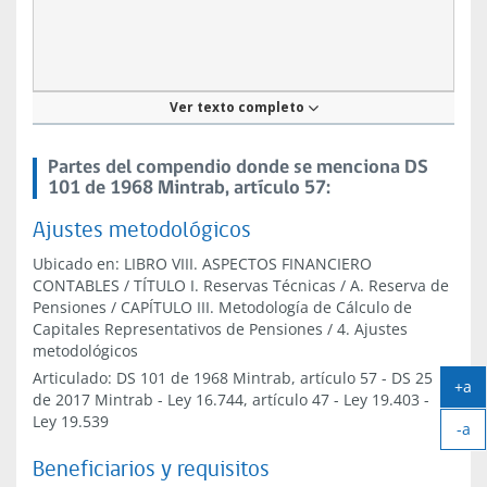
Artículo
Ver texto completo
57
Partes del compendio donde se menciona DS
101 de 1968 Mintrab, artículo 57:
Ajustes metodológicos
Ubicado en:
LIBRO VIII. ASPECTOS FINANCIERO
CONTABLES
/
TÍTULO I. Reservas Técnicas
/
A. Reserva de
Pensiones
/
CAPÍTULO III. Metodología de Cálculo de
Capitales Representativos de Pensiones
/
4. Ajustes
metodológicos
Articulado:
DS 101 de 1968 Mintrab, artículo 57
-
DS 25
+a
de 2017 Mintrab
-
Ley 16.744, artículo 47
-
Ley 19.403
-
Ag
Ley 19.539
-a
tex
Ach
Beneficiarios y requisitos
tex