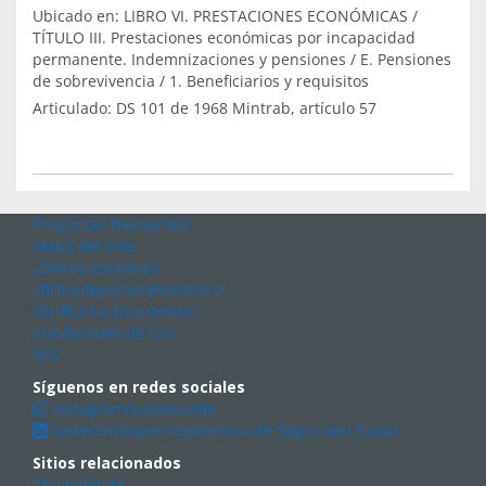
Ubicado en:
LIBRO VI. PRESTACIONES ECONÓMICAS
/
TÍTULO III. Prestaciones económicas por incapacidad
permanente. Indemnizaciones y pensiones
/
E. Pensiones
de sobrevivencia
/
1. Beneficiarios y requisitos
Articulado:
DS 101 de 1968 Mintrab, artículo 57
Preguntas frecuentes
Mapa del sitio
¿Dónde estamos?
oficinadepartes@suseso.cl
Verifica tu documento
Condiciones de uso
RSS
Síguenos en redes sociales
Instagram/susesochile
Linkedin/Superintendencia de Seguridad Social
Sitios relacionados
Chileatiende