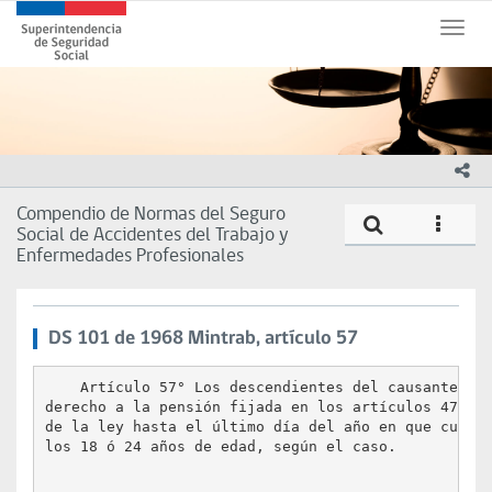
Contenido
Superintendencia
principal
Toggle
de
naviga
Seguridad
Social
(SUSESO)
-
Gobierno
ico
de
Chile
Compendio de Normas del Seguro
Artic
icono
Social de Accidentes del Trabajo y
Enfermedades Profesionales
DS 101 de 1968 Mintrab, artículo 57
    Artículo 57° Los descendientes del causante ten
derecho a la pensión fijada en los artículos 47° y 
de la ley hasta el último día del año en que cumpli