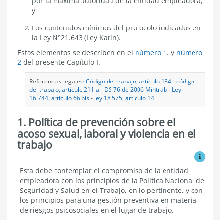
por la máxima autoridad de la entidad empleadora,
y
Los contenidos mínimos del protocolo indicados en
la Ley N°21.643 (Ley Karin).
Estos elementos se describen en el
número 1
. y
número
2
del presente Capítulo I.
Referencias legales:
Código del trabajo, artículo 184
-
código
del trabajo, artículo 211 a
-
DS 76 de 2006 Mintrab
-
Ley
16.744, artículo 66 bis
-
ley 18.575, artículo 14
1. Política de prevención sobre el
acoso sexual, laboral y violencia en el
trabajo
Ver mo
Política
Esta debe contemplar el compromiso de la entidad
de
empleadora con los principios de la Política Nacional de
prevención
Seguridad y Salud en el Trabajo, en lo pertinente, y con
sobre
los principios para una gestión preventiva en materia
el
de riesgos psicosociales en el lugar de trabajo.
acoso
sexual,