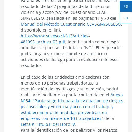
Para tales efectos, el empleador debe analizar el
+a
resultado de las 7 preguntas de la dimensión
Ag
violencia y acoso (VA) del cuestionario CEAL-
-a
tex
SM/SUSESO, señalada en las páginas 11 y 70 del
Ach
Manual del Método Cuestionario CEAL-SM/SUSESO
,
tex
disponible en el link
https://www.suseso.cl/613/articles-
481095_archivo_03.pdf
, identificando como riesgo
aquellas respuestas distintas a "NO". El empleador
podrá organizar con el comité de aplicación,
actividades de diálogo para la evaluación de esos
resultados.
En el caso de las entidades empleadoras con
menos de 10 personas trabajadoras, la
identificación de los riesgos y su medición, podrá
realizarse mediante la pauta contenida en el
Anexo
N°54: "Pauta sugerida para la evaluación de riesgos
psicosociales y violencia y acoso en el trabajo y
establecimiento de medidas preventivas en
empresas con menos de 10 trabajadores
" de la
Letra K, Título II del Libro IV
.
Para la identificación de los peligros y los riesgos