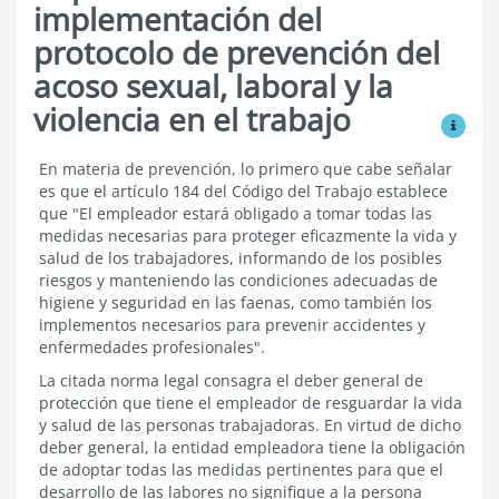
implementación del
protocolo de prevención del
acoso sexual, laboral y la
violencia en el trabajo
Ver mo
Elaboración
En materia de prevención, lo primero que cabe señalar
e
es que el artículo 184 del Código del Trabajo establece
implementación
que "El empleador estará obligado a tomar todas las
del
medidas necesarias para proteger eficazmente la vida y
protocolo
salud de los trabajadores, informando de los posibles
de
riesgos y manteniendo las condiciones adecuadas de
prevención
del
higiene y seguridad en las faenas, como también los
acoso
implementos necesarios para prevenir accidentes y
sexual,
enfermedades profesionales".
laboral
y
La citada norma legal consagra el deber general de
la
protección que tiene el empleador de resguardar la vida
violencia
y salud de las personas trabajadoras. En virtud de dicho
en
deber general, la entidad empleadora tiene la obligación
el
de adoptar todas las medidas pertinentes para que el
trabajo
desarrollo de las labores no signifique a la persona