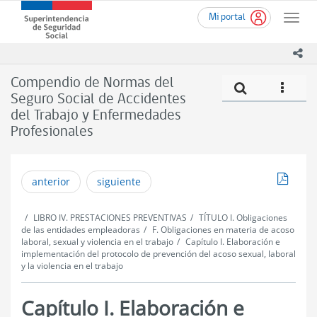
Ir
Superintendencia
Mi portal
al
Toggle
de
contenido
naviga
Seguridad
principal
ico
Social
(SUSESO)
Compendio de Normas del
Compe
icono
-
Seguro Social de Accidentes
Gobierno
del Trabajo y Enfermedades
de
Chile
Profesionales
Descar
anterior
siguiente
LIBRO IV. PRESTACIONES PREVENTIVAS
TÍTULO I. Obligaciones
de las entidades empleadoras
F. Obligaciones en materia de acoso
laboral, sexual y violencia en el trabajo
Capítulo I. Elaboración e
implementación del protocolo de prevención del acoso sexual, laboral
y la violencia en el trabajo
Capítulo I. Elaboración e