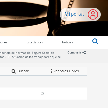
Mi portal
ciones
Estadísticas
Noticias
icono comparti
Compartir
pendio de Normas del Seguro Social de
rtas
D. Situación de los trabajadores que se
Compendio de Norm
Buscar
Ver otros Libros
icono