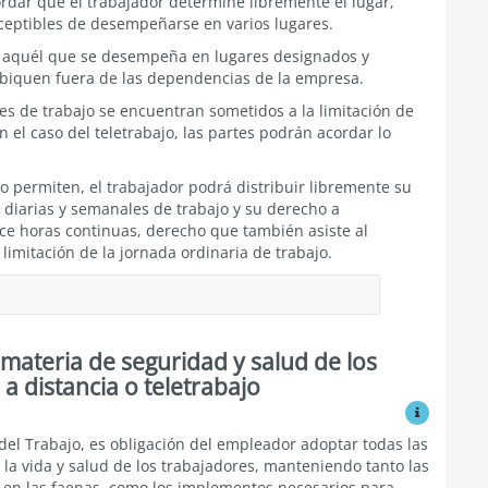
rdar que el trabajador determine libremente el lugar,
ceptibles de desempeñarse en varios lugares.
jo, aquél que se desempeña en lugares designados y
ubiquen fuera de las dependencias de la empresa.
 de trabajo se encuentran sometidos a la limitación de
n el caso del teletrabajo, las partes podrán acordar lo
 lo permiten, el trabajador podrá distribuir libremente su
s diarias y semanales de trabajo y su derecho a
oce horas continuas, derecho que también asiste al
limitación de la jornada ordinaria de trabajo.
materia de seguridad y salud de los
 a distancia o teletrabajo
Ver modific
del Trabajo, es obligación del empleador adoptar todas las
la vida y salud de los trabajadores, manteniendo tanto las
 en las faenas, como los implementos necesarios para