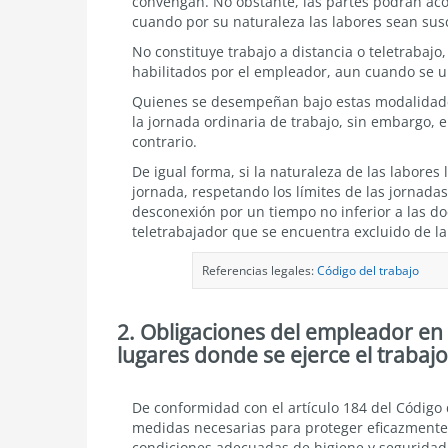
convengan. No obstante, las partes podrán aco
cuando por su naturaleza las labores sean sus
No constituye trabajo a distancia o teletraba
habilitados por el empleador, aun cuando se 
Quienes se desempeñan bajo estas modalidades
la jornada ordinaria de trabajo, sin embargo, e
contrario.
De igual forma, si la naturaleza de las labores
jornada, respetando los límites de las jornada
desconexión por un tiempo no inferior a las d
teletrabajador que se encuentra excluido de la 
Referencias legales:
Código del trabajo
2. Obligaciones del empleador en 
lugares donde se ejerce el trabajo
Obligaciones
De conformidad con el artículo 184 del Código 
del
medidas necesarias para proteger eficazmente 
empleador
condiciones adecuadas de higiene y seguridad