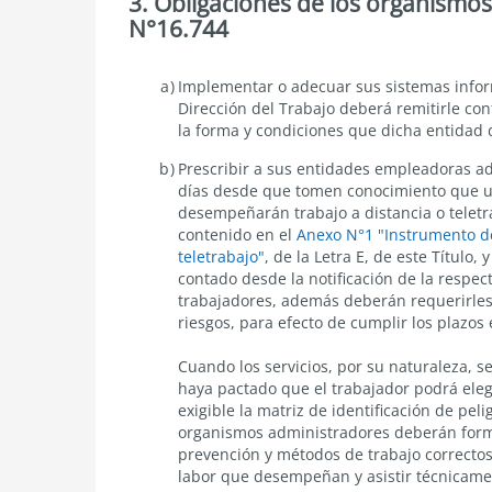
3. Obligaciones de los organismos
N°16.744
Obligaciones
Implementar o adecuar sus sistemas inform
de
Dirección del Trabajo deberá remitirle con
los
la forma y condiciones que dicha entidad
organismos
administradores
Prescribir a sus entidades empleadoras adh
del
días desde que tomen conocimiento que 
Seguro
desempeñarán trabajo a distancia o teletr
de
la
contenido en el
Anexo N°1 "Instrumento de
Ley
teletrabajo"
, de la Letra E, de este Título
N°16.744
contado desde la notificación de la respe
trabajadores, además deberán requerirles
riesgos, para efecto de cumplir los plazos e
Cuando los servicios, por su naturaleza, s
haya pactado que el trabajador podrá eleg
exigible la matriz de identificación de peli
organismos administradores deberán form
prevención y métodos de trabajo correctos
labor que desempeñan y asistir técnicame