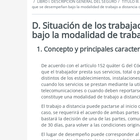
LIBRO I. DESCRIPCIÓN GENERAL DEL SEGURO
TÍTULO III
que se desempeñan bajo la modalidad de trabajo a distancia o
D. Situación de los traba
bajo la modalidad de traba
1. Concepto y principales caracterí
Situación
de
los
trabajadores
Concepto
De acuerdo con el artículo 152 quáter G del Cód
que
y
que el trabajador presta sus servicios, total o
se
principales
distintos de los establecimientos, instalacione
desempeñan
características
cuando los servicios se prestan mediante la ut
bajo
del
telecomunicaciones o cuando deben reportarse t
la
trabajo
modalidad
constituye una modalidad de trabajo a distanci
a
de
distancia
El trabajo a distancia puede pactarse al inicio 
trabajo
a
caso, se requerirá el acuerdo de ambas partes p
distancia
bastará la decisión de una de las partes, comu
o
de 30 días, para volver a las condiciones orig
teletrabajo
El lugar de desempeño puede corresponder al do