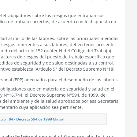
teletrabajadores sobre los riesgos que entrañan sus
ios de trabajo correctos, de acuerdo con lo dispuesto en
dad al inicio de las labores, sobre las principales medidas
s riesgos inherentes a sus labores, deben tener presente
ndo del artículo 152 quáter N del Código del Trabajo).
actores de riesgos del puesto de trabajo específico que
medidas de seguridad y de salud destinadas a su control,
ntivo establezca (Artículo 9° del Decreto Supremo N°18).
rsonal (EPP) adecuados para el desempeño de las labores.
s obligaciones que en materia de seguridad y salud en el
Ley N°16.744, el Decreto Supremo N°594, de 1999, del
ia del ambiente y de la salud aprobados por esa Secretaría
amentario cuya aplicación sea pertinente.
culo 184
-
Decreto 594 de 1999 Minsal