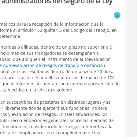
 administradores del Seguro de la Ley
Ver modific
áticos para la recepción de la información que la
forme al artículo 152 quáter O del Código del Trabajo, en
 determine.
eridas o afiliadas, dentro de un plazo no superior a 5
uno o más de sus trabajadores se desempeñan o
abajo, que apliquen el instrumento de autoevaluación
 Autoevaluación de riesgos de trabajo a distancia o
, y analicen sus resultados dentro de un plazo de 20 días,
ctiva prescripción. A aquellas empresas de menos de 100
 que le informen si cuentan con experto en prevención de
stablecidos en la letra d) siguiente.
ean susceptibles de prestarse en distintos lugares y se
ir libremente donde ejercerá sus funciones, no será
gros y evaluación de riesgos. En tales situaciones, los
ular recomendaciones generales sobre las medidas de
, tomando en consideración los riesgos inherentes a la
nte a los empleadores en el cumplimiento de las