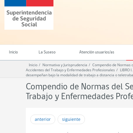
Ir
Superintendencia
al
de
contenido
Seguridad
principal
Social
(SUSESO)
-
Gobierno
de
Inicio
La Suseso
Atención usuarios/as
Chile
Inicio
Normativa y Jurisprudencia
Compendio de Normas del
Accidentes del Trabajo y Enfermedades Profesionales
LIBRO 
desempeñan bajo la modalidad de trabajo a distancia o teletraba
Compendio de Normas del Seg
Trabajo y Enfermedades Prof
anterior
siguiente