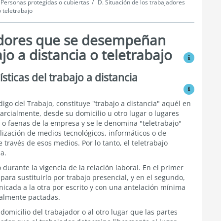
. Personas protegidas o cubiertas
D. Situación de los trabajadores
 teletrabajo
jadores que se desempeñan
jo a distancia o teletrabajo
Ver modific
sticas del trabajo a distancia
Ver modific
igo del Trabajo, constituye "trabajo a distancia" aquél en
 parcialmente, desde su domicilio u otro lugar o lugares
s o faenas de la empresa y se le denomina "teletrabajo"
ilización de medios tecnológicos, informáticos o de
ravés de esos medios. Por lo tanto, el teletrabajo
a.
o durante la vigencia de la relación laboral. En el primer
ara sustituirlo por trabajo presencial, y en el segundo,
nicada a la otra por escrito y con una antelación mínima
inalmente pactadas.
micilio del trabajador o al otro lugar que las partes