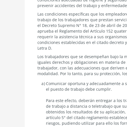
en
prevenir accidentes del trabajo y enfermedade
materia
de
Las condiciones específicas que los empleador
seguridad
trabajo de los trabajadores que prestan servici
y
el Decreto Supremo N° 18, de 23 de abril de 202
salud
aprueba el Reglamento del Artículo 152 quater
de
los
requerir la asistencia técnica a sus organismo
lugares
condiciones establecidas en el citado decreto 
donde
Letra D.
se
ejerce
Los trabajadores que se desempeñan bajo la mo
el
iguales derechos y obligaciones en materia de 
trabajo
trabajador, con las adecuaciones que deriven e
a
modalidad. Por lo tanto, para su protección, l
distancia
o
Comunicar oportuna y adecuadamente a su
teletrabajo
el puesto de trabajo debe cumplir.
Para este efecto, deberán entregar a los 
de trabajo a distancia o teletrabajo que 
obtenidos los resultados de su aplicación,
artículo 5° del citado reglamento establece
riesgos, pudiendo utilizar para ello los f