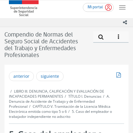
Ir
Superintendencia
Mi portal
al
Toggle
de
contenido
naviga
Seguridad
principal
ico
Social
(SUSESO)
Compendio de Normas del
Compe
icono
-
Seguro Social de Accidentes
Gobierno
del Trabajo y Enfermedades
de
Chile
Profesionales
Descar
anterior
siguiente
LIBRO III. DENUNCIA, CALIFICACIÓN Y EVALUACIÓN DE
INCAPACIDADES PERMANENTES
TÍTULO I. Denuncias
A.
Denuncia de Accidente de Trabajo y de Enfermedad
Profesional
CAPÍTULO V. Tramitación de la Licencia Médica
Electrónica emitida como tipo 5 o 6
5. Caso del empleador o
trabajador independiente no adscrito