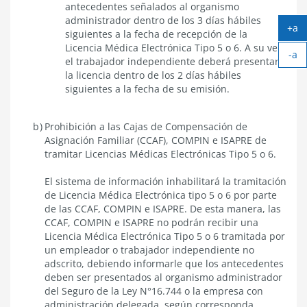
antecedentes señalados al organismo
administrador dentro de los 3 días hábiles
+a
siguientes a la fecha de recepción de la
Ag
Licencia Médica Electrónica Tipo 5 o 6. A su vez,
-a
tex
el trabajador independiente deberá presentar
Ach
la licencia dentro de los 2 días hábiles
tex
siguientes a la fecha de su emisión.
Prohibición a las Cajas de Compensación de
Asignación Familiar (CCAF), COMPIN e ISAPRE de
tramitar Licencias Médicas Electrónicas Tipo 5 o 6.
El sistema de información inhabilitará la tramitación
de Licencia Médica Electrónica tipo 5 o 6 por parte
de las CCAF, COMPIN e ISAPRE. De esta manera, las
CCAF, COMPIN e ISAPRE no podrán recibir una
Licencia Médica Electrónica Tipo 5 o 6 tramitada por
un empleador o trabajador independiente no
adscrito, debiendo informarle que los antecedentes
deben ser presentados al organismo administrador
del Seguro de la Ley N°16.744 o la empresa con
administración delegada, según corresponda.