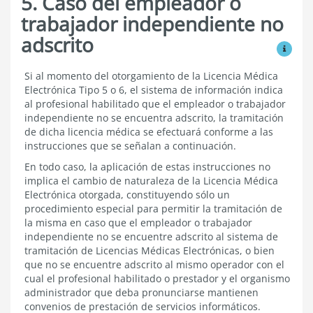
5. Caso del empleador o
trabajador independiente no
adscrito
Ver mo
Caso
Si al momento del otorgamiento de la Licencia Médica
del
Electrónica Tipo 5 o 6, el sistema de información indica
empleador
al profesional habilitado que el empleador o trabajador
o
independiente no se encuentra adscrito, la tramitación
trabajador
de dicha licencia médica se efectuará conforme a las
independiente
instrucciones que se señalan a continuación.
no
adscrito
En todo caso, la aplicación de estas instrucciones no
implica el cambio de naturaleza de la Licencia Médica
Electrónica otorgada, constituyendo sólo un
procedimiento especial para permitir la tramitación de
la misma en caso que el empleador o trabajador
independiente no se encuentre adscrito al sistema de
tramitación de Licencias Médicas Electrónicas, o bien
que no se encuentre adscrito al mismo operador con el
cual el profesional habilitado o prestador y el organismo
administrador que deba pronunciarse mantienen
convenios de prestación de servicios informáticos.