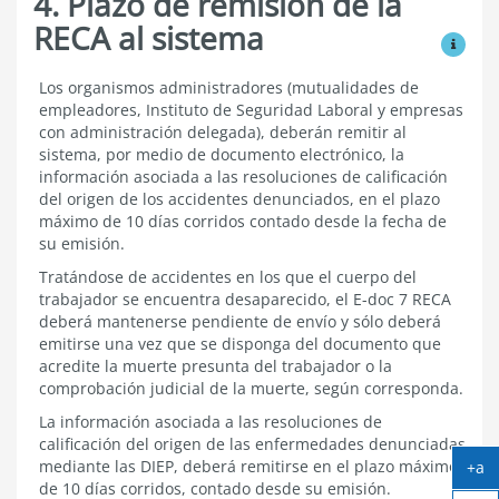
4. Plazo de remisión de la
RECA al sistema
Ver mo
Plazo
Los organismos administradores (mutualidades de
de
empleadores, Instituto de Seguridad Laboral y empresas
remisión
con administración delegada), deberán remitir al
de
sistema, por medio de documento electrónico, la
la
información asociada a las resoluciones de calificación
RECA
del origen de los accidentes denunciados, en el plazo
al
sistema
máximo de 10 días corridos contado desde la fecha de
su emisión.
Tratándose de accidentes en los que el cuerpo del
trabajador se encuentra desaparecido, el E-doc 7 RECA
deberá mantenerse pendiente de envío y sólo deberá
emitirse una vez que se disponga del documento que
acredite la muerte presunta del trabajador o la
comprobación judicial de la muerte, según corresponda.
La información asociada a las resoluciones de
calificación del origen de las enfermedades denunciadas
mediante las DIEP, deberá remitirse en el plazo máximo
+a
de 10 días corridos, contado desde su emisión.
Ag