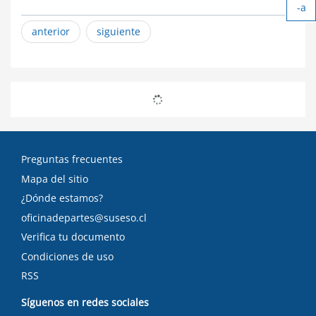
-a
tex
Ach
anterior
siguiente
tex
Preguntas frecuentes
Mapa del sitio
¿Dónde estamos?
oficinadepartes@suseso.cl
Verifica tu documento
Condiciones de uso
RSS
Síguenos en redes sociales