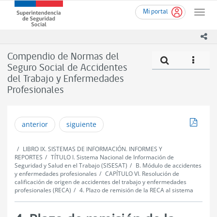
Ir
Superintendencia
Mi portal
al
Toggle
de
contenido
naviga
Seguridad
principal
ico
Social
(SUSESO)
Compendio de Normas del
Compe
icono
-
Seguro Social de Accidentes
Gobierno
del Trabajo y Enfermedades
de
Chile
Profesionales
Descar
anterior
siguiente
LIBRO IX. SISTEMAS DE INFORMACIÓN. INFORMES Y
REPORTES
TÍTULO I. Sistema Nacional de Información de
Seguridad y Salud en el Trabajo (SISESAT)
B. Módulo de accidentes
y enfermedades profesionales
CAPÍTULO VI. Resolución de
calificación de origen de accidentes del trabajo y enfermedades
profesionales (RECA)
4. Plazo de remisión de la RECA al sistema