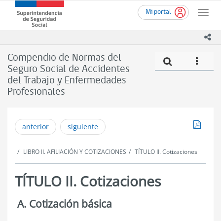
Ir
Superintendencia
Mi portal
al
Toggle
de
contenido
naviga
Seguridad
principal
ico
Social
(SUSESO)
Compendio de Normas del
Compe
icono
-
Seguro Social de Accidentes
Gobierno
del Trabajo y Enfermedades
de
Chile
Profesionales
Descar
anterior
siguiente
LIBRO II. AFILIACIÓN Y COTIZACIONES
TÍTULO II. Cotizaciones
TÍTULO II. Cotizaciones
A. Cotización básica
Cotizaciones