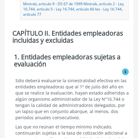
Mintrab, artículo 9
-
DS 67 de 1999 Mintrab, artículo 2
-
Ley
16.744, artículo 5
-
Ley 16.744, artículo 66 bis
-
Ley 16.744,
artículo 77
CAPÍTULO II. Entidades empleadoras
incluidas y excluidas
1. Entidades empleadoras sujetas a
Entidades
empleadoras
evaluación
incluidas
Ver mo
y
excluidas
Entidades
Sólo deberá evaluarse la siniestralidad efectiva en las
empleadoras
entidades empleadoras que al 1º de julio del año en
sujetas
que se realice la evaluación, hayan estado adheridas a
a
algún organismo administrador de la Ley N°16.744 o
evaluación
tengan la calidad de administradores delegados, por
un lapso que en conjunto abarque, al menos, dos
períodos anuales consecutivos.
Las que no reúnan el tiempo mínimo indicado,
continuarán sujetas a la tasa de cotización adicional a