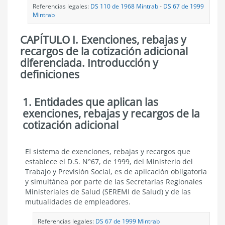
Referencias legales:
DS 110 de 1968 Mintrab
-
DS 67 de 1999
Mintrab
CAPÍTULO I. Exenciones, rebajas y
recargos de la cotización adicional
diferenciada. Introducción y
definiciones
1. Entidades que aplican las
Exenciones,
rebajas
exenciones, rebajas y recargos de la
y
cotización adicional
recargos
de
la
Entidades
El sistema de exenciones, rebajas y recargos que
cotización
que
adicional
establece el D.S. N°67, de 1999, del Ministerio del
aplican
diferenciada.
Trabajo y Previsión Social, es de aplicación obligatoria
las
Introducción
y simultánea por parte de las Secretarías Regionales
exenciones,
y
Ministeriales de Salud (SEREMI de Salud) y de las
rebajas
definiciones
mutualidades de empleadores.
y
recargos
de
Referencias legales:
DS 67 de 1999 Mintrab