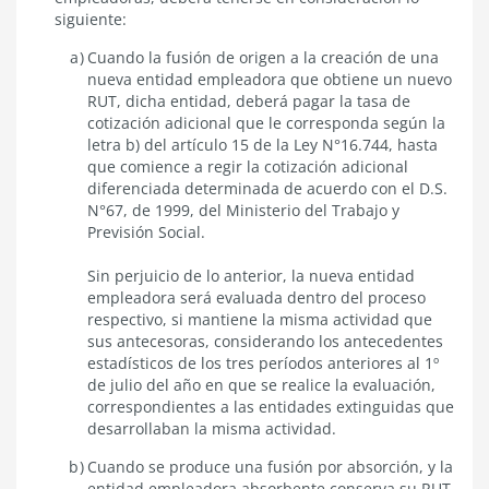
dos
siguiente:
o
más
Cuando la fusión de origen a la creación de una
entidades
nueva entidad empleadora que obtiene un nuevo
empleadoras
RUT, dicha entidad, deberá pagar la tasa de
cotización adicional que le corresponda según la
letra b) del artículo 15 de la Ley N°16.744, hasta
que comience a regir la cotización adicional
diferenciada determinada de acuerdo con el D.S.
N°67, de 1999, del Ministerio del Trabajo y
Previsión Social.
Sin perjuicio de lo anterior, la nueva entidad
empleadora será evaluada dentro del proceso
respectivo, si mantiene la misma actividad que
sus antecesoras, considerando los antecedentes
estadísticos de los tres períodos anteriores al 1º
de julio del año en que se realice la evaluación,
correspondientes a las entidades extinguidas que
desarrollaban la misma actividad.
Cuando se produce una fusión por absorción, y la
entidad empleadora absorbente conserva su RUT,