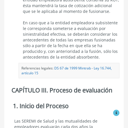
ésta mantendrá la tasa de cotización adicional
que se le aplicaba al momento de fusionarse.
En caso que a la entidad empleadora subsistente
le corresponda someterse a evaluación por
siniestralidad efectiva, se deberán considerar los
antecedentes de todas las empresas fusionadas
sólo a partir de la fecha en que ella se ha
producido y, con anterioridad a la fusión, sólo los
antecedentes de la entidad absorbente.
Referencias legales:
DS 67 de 1999 Mintrab
-
Ley 16.744,
artículo 15
CAPÍTULO III. Proceso de evaluación
1. Inicio del Proceso
Proceso
de
Ver mo
evaluación
Inicio
Las SEREMI de Salud y las mutualidades de
del
empleadores evaluarán cada dos años la