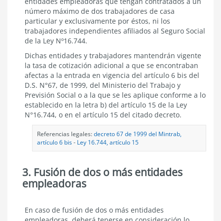
entidades empleadoras que tengan contratados a un
permanentemente
número máximo de dos trabajadores de casa
del
Proceso
particular y exclusivamente por éstos, ni los
de
trabajadores independientes afiliados al Seguro Social
Evaluación
de la Ley Nº16.744.
Dichas entidades y trabajadores mantendrán vigente
la tasa de cotización adicional a que se encontraban
afectas a la entrada en vigencia del artículo 6 bis del
D.S. N°67, de 1999, del Ministerio del Trabajo y
Previsión Social o a la que se les aplique conforme a lo
establecido en la letra b) del artículo 15 de la Ley
N°16.744, o en el artículo 15 del citado decreto.
Referencias legales:
decreto 67 de 1999 del Mintrab,
artículo 6 bis
-
Ley 16.744, artículo 15
3. Fusión de dos o más entidades
empleadoras
Fusión
En caso de fusión de dos o más entidades
de
empleadoras, deberá tenerse en consideración lo