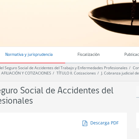
Normativa y jurisprudencia
Fiscalización
Publica
 Seguro Social de Accidentes del Trabajo y Enfermedades Profesionales
Com
I. AFILIACIÓN Y COTIZACIONES
TÍTULO II. Cotizaciones
J. Cobranza judicial 
uro Social de Accidentes del
esionales
Descarga PDF