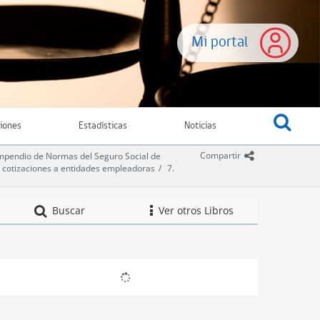
Mi portal
ciones
Estadísticas
Noticias
icono comparti
Compartir
pendio de Normas del Seguro Social de
de cotizaciones a entidades empleadoras
7.
Compendio de Norm
Buscar
Ver otros Libros
icono