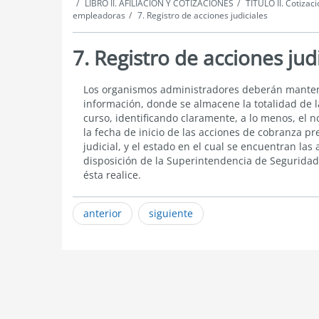
LIBRO II. AFILIACIÓN Y COTIZACIONES
TÍTULO II. Cotizac
empleadoras
7. Registro de acciones judiciales
7. Registro de acciones jud
Registro
Los organismos administradores deberán mantene
de
información, donde se almacene la totalidad de l
acciones
curso, identificando claramente, a lo menos, el
judiciales
la fecha de inicio de las acciones de cobranza pre
judicial, y el estado en el cual se encuentran las
disposición de la Superintendencia de Seguridad S
ésta realice.
anterior
siguiente