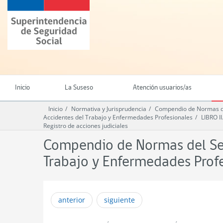
Ir
Superintendencia
al
de
contenido
Seguridad
principal
Social
(SUSESO)
-
Gobierno
de
Inicio
La Suseso
Atención usuarios/as
Chile
Inicio
Normativa y Jurisprudencia
Compendio de Normas del
Accidentes del Trabajo y Enfermedades Profesionales
LIBRO I
Registro de acciones judiciales
Compendio de Normas del Seg
Trabajo y Enfermedades Prof
anterior
siguiente