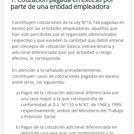
parte de una entidad empleadora
Cotización
Constituyen cotizaciones de la Ley N°16.744 pagadas en
pagada
exceso por las entidades empleadoras, aquéllas que
en
han sido percibidas por el organismo administrador
exceso
respectivo y que exceden la cantidad que debió enterar
por
por concepto de cotización básica, extraordinaria y
parte
adicional diferenciada que, por actividad o riesgo
de
una
efectivo, le corresponda.
entidad
empleadora
En atención a lo señalado precedentemente,
constituyen casos de cotizaciones pagadas en exceso,
entre otros, los siguientes:
Pagos de la cotización adicional diferenciada por
una tasa mayor a la que correspondía de
conformidad al D.S. N°110 o N°67, de 1968 y 1999,
respectivamente, ambos del Ministerio del Trabajo
y Previsión Social;
Pagos de la cotización adicional diferenciada en
virtud de una tasa que, con posterioridad a la