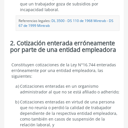
que un trabajador goza de subsidios por
incapacidad laboral.
Referencias legales:
DL 3500
-
DS 110 de 1968 Mintrab
-
DS
67 de 1999 Mintrab
2. Cotización enterada erróneamente
por parte de una entidad empleadora
Cotización
Constituyen cotizaciones de la Ley N°16.744 enteradas
enterada
erróneamente por una entidad empleadora, las
erróneamente
siguientes:
por
parte
Cotizaciones enteradas en un organismo
de
administrador al que no se está afiliado o adherido;
una
entidad
Cotizaciones enteradas en virtud de una persona
empleadora
que no reunía o perdió la calidad de trabajador
dependiente de la respectiva entidad empleadora,
como también en casos de suspensión de la
relación laboral, y