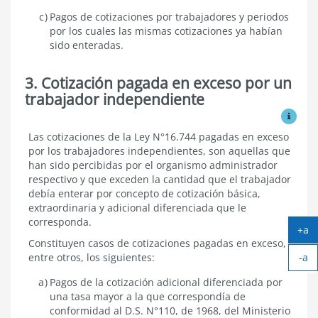
Pagos de cotizaciones por trabajadores y periodos
por los cuales las mismas cotizaciones ya habían
sido enteradas.
3. Cotización pagada en exceso por un
trabajador independiente
Ver mo
Cotización
Las cotizaciones de la Ley N°16.744 pagadas en exceso
pagada
por los trabajadores independientes, son aquellas que
en
han sido percibidas por el organismo administrador
exceso
respectivo y que exceden la cantidad que el trabajador
por
debía enterar por concepto de cotización básica,
un
extraordinaria y adicional diferenciada que le
trabajador
independiente
corresponda.
+a
Ag
Constituyen casos de cotizaciones pagadas en exceso,
-a
tex
entre otros, los siguientes:
Ach
Pagos de la cotización adicional diferenciada por
tex
una tasa mayor a la que correspondía de
conformidad al D.S. N°110, de 1968, del Ministerio