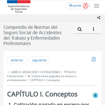
Ir
Superintendencia
Mi portal
al
Toggle
de
contenido
naviga
Seguridad
principal
ico
Social
(SUSESO)
Compendio de Normas del
Compe
icono
-
Seguro Social de Accidentes
Gobierno
del Trabajo y Enfermedades
de
Chile
Profesionales
Descar
anterior
siguiente
LIBRO II. AFILIACIÓN Y COTIZACIONES
TÍTULO II.
Cotizaciones
M. Cotizaciones pagadas en exceso o
erróneamente
CAPÍTULO I. Conceptos
CAPÍTULO I. Conceptos
Ver mo
1. Cotización pagada en exceso por
Conceptos