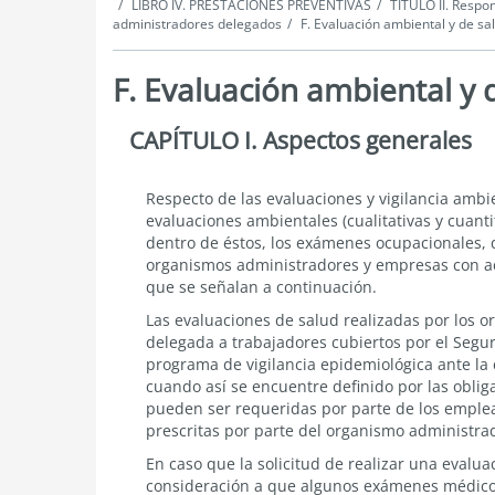
LIBRO IV. PRESTACIONES PREVENTIVAS
TÍTULO II. Respo
administradores delegados
F. Evaluación ambiental y de sa
F. Evaluación ambiental y 
CAPÍTULO I. Aspectos generales
Evaluación
ambiental
y
de
Aspectos
Respecto de las evaluaciones y vigilancia ambi
salud
generales
evaluaciones ambientales (cualitativas y cuanti
dentro de éstos, los exámenes ocupacionales, de
organismos administradores y empresas con ad
que se señalan a continuación.
Las evaluaciones de salud realizadas por los 
delegada
a trabajadores cubiertos por el Segu
programa de vigilancia epidemiológica ante la 
cuando así se encuentre definido por las oblig
pueden ser requeridas por parte de los emplea
prescritas por parte del organismo administra
En caso que la solicitud de realizar una evalu
consideración a que algunos exámenes médicos