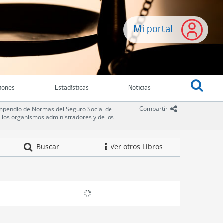
Mi portal
ciones
Estadísticas
Noticias
icono comparti
Compartir
pendio de Normas del Seguro Social de
e los organismos administradores y de los
Compendio de Norm
Buscar
Ver otros Libros
icono