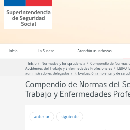
Ir
Superintendencia
al
de
contenido
Seguridad
principal
Social
(SUSESO)
-
Gobierno
de
Inicio
La Suseso
Atención usuarios/as
Chile
Inicio
Normativa y Jurisprudencia
Compendio de Normas del
Accidentes del Trabajo y Enfermedades Profesionales
LIBRO 
administradores delegados
F. Evaluación ambiental y de salud
Compendio de Normas del Seg
Trabajo y Enfermedades Prof
anterior
siguiente