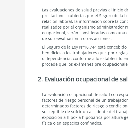
Evaluaciones
Las evaluaciones de salud previas al inicio 
médicas
prestaciones cubiertas por el Seguro de la Le
preocupacionales
relación laboral, la información sobre la co
realizados por el organismo administrador r
ocupacional, serán consideradas como una ev
de su reevaluación u otras acciones.
El Seguro de la Ley N°16.744 está concebido 
beneficios a los trabajadores que, por regl
o dependencia, conforme a lo establecido en 
procede que los exámenes pre ocupacionales
2. Evaluación ocupacional de sa
Evaluación
La evaluación ocupacional de salud correspo
ocupacional
factores de riesgo personal de un trabajado
de
determinados factores de riesgo o condicion
salud
susceptible de sufrir un accidente del traba
exposición a hipoxia hipobárica por altura ge
física o en espacios confinados.