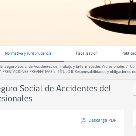
Normativa y jurisprudencia
Fiscalización
Publica
 Seguro Social de Accidentes del Trabajo y Enfermedades Profesionales
Com
IV. PRESTACIONES PREVENTIVAS
TÍTULO II. Responsabilidades y obligaciones d
uro Social de Accidentes del
esionales
Descarga PDF