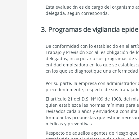
Esta evaluación es de cargo del organismo a
delegada, según corresponda.
3. Programas de vigilancia epid
Programas
De conformidad con lo establecido en el artícu
de
Trabajo y Previsión Social, es obligación de
vigilancia
delegados, incorporar a sus programas de vig
epidemiológica
entidad empleadora en los que se establezca 
en los que se diagnostique una enfermedad 
Por su parte, la empresa con administrador 
precedentemente, respecto de sus trabajado
El
artículo 21 del D.S. Nº109 de 1968, del mi
quien establezca las normas mínimas para el
revisados cada 3 años y enviados a consulta
formular las propuestas que estime necesaria
médicas y preventivas.
Respecto de aquellos agentes de riesgo que 