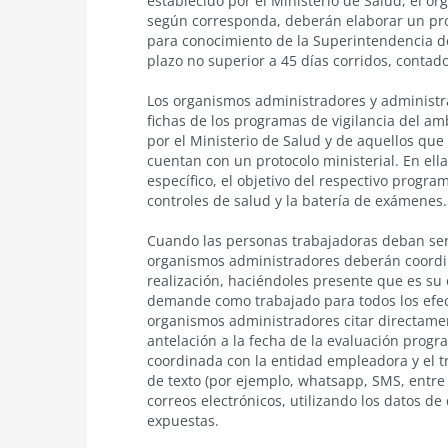
establecido por el Ministerio de Salud, el o
según corresponda, deberán elaborar un prog
para conocimiento de la Superintendencia de
plazo no superior a 45 días corridos, contad
Los organismos administradores y administr
fichas de los programas de vigilancia del am
por el Ministerio de Salud y de aquellos qu
cuentan con un protocolo ministerial. En ella
específico, el objetivo del respectivo progr
controles de salud y la batería de exámenes.
Cuando las personas trabajadoras deban ser 
organismos administradores deberán coordin
realización, haciéndoles presente que es su o
demande como trabajado para todos los efec
organismos administradores citar directamen
antelación a la fecha de la evaluación progr
coordinada con la entidad empleadora y el t
de texto (por ejemplo, whatsapp, SMS, entre
correos electrónicos, utilizando los datos de
expuestas.