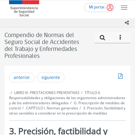
Ir
Superintendencia
Mi portal
al
Toggle
de
contenido
naviga
Seguridad
principal
ico
Social
(SUSESO)
Compendio de Normas del
Compe
icono
-
Seguro Social de Accidentes
Gobierno
del Trabajo y Enfermedades
de
Chile
Profesionales
Descar
anterior
siguiente
LIBRO IV. PRESTACIONES PREVENTIVAS
TÍTULO II.
Responsabilidades y obligaciones de los organismos administradores
y de los administradores delegados
G. Prescripción de medidas de
control
CAPÍTULO I. Normas generales
3. Precisión, factibilidad y
otras variables a considerar en la prescripción de medidas
3. Precisión, factibilidad y