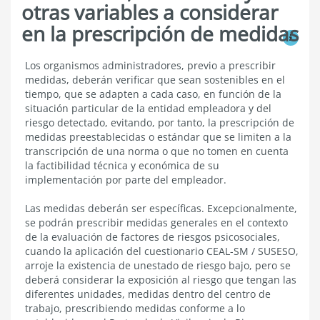
otras variables a considerar
en la prescripción de medidas
Ver mo
Precisión,
Los organismos administradores, previo a prescribir
factibilidad
medidas, deberán verificar que sean sostenibles en el
y
tiempo, que se adapten a cada caso, en función de la
otras
situación particular de la entidad empleadora y del
variables
riesgo detectado, evitando, por tanto, la prescripción de
a
medidas preestablecidas o estándar que se limiten a la
considerar
en
transcripción de una norma o que no tomen en cuenta
la
la factibilidad técnica y económica de su
prescripción
implementación por parte del empleador.
de
medidas
Las medidas deberán ser específicas. Excepcionalmente,
se podrán prescribir medidas generales en el contexto
de la evaluación de factores de riesgos psicosociales,
cuando la aplicación del cuestionario CEAL-SM / SUSESO,
arroje la existencia de unestado de riesgo bajo, pero se
deberá considerar la exposición al riesgo que tengan las
diferentes unidades, medidas dentro del centro de
trabajo, prescribiendo medidas conforme a lo