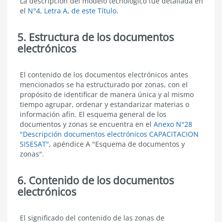
La descripción del modelo tecnológico fue detallada en
del
el
N°4, Letra A, de este Título
.
modelo
tecnológico
5. Estructura de los documentos
electrónicos
Estructura
El contenido de los documentos electrónicos antes
de
mencionados se ha estructurado por zonas, con el
los
propósito de identificar de manera única y al mismo
documentos
tiempo agrupar, ordenar y estandarizar materias o
electrónicos
información afín. El esquema general de los
documentos y zonas se encuentra en el
Anexo N°28
"Descripción documentos electrónicos CAPACITACION
SISESAT"
,
apéndice A "Esquema de documentos y
zonas".
6. Contenido de los documentos
electrónicos
Contenido
El significado del contenido de las zonas de