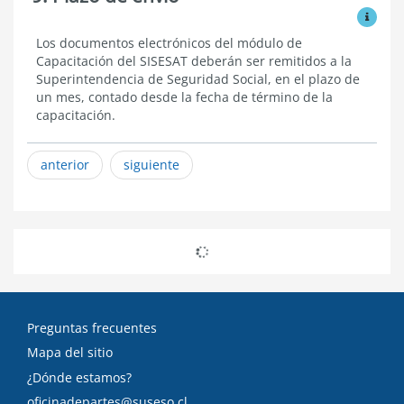
Ver mo
Plazo
Los documentos electrónicos del módulo de
de
Capacitación del SISESAT deberán ser remitidos a la
envío
Superintendencia de Seguridad Social, en el plazo de
un mes, contado desde la fecha de término de la
capacitación.
anterior
siguiente
Preguntas frecuentes
Mapa del sitio
¿Dónde estamos?
oficinadepartes@suseso.cl