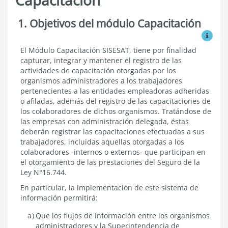
1. Objetivos del módulo Capacitación
Capacitación.
Sistema
Ver mo
de
Capacitación
Objetivos
El
Módulo Capacitación SISESAT, tiene por finalidad
del
capturar, integrar y mantener el registro de las
Módulo
actividades de capacitación otorgadas por los
Capacitación
organismos administradores a los trabajadores
pertenecientes a las entidades empleadoras adheridas
o afiladas, además del registro de las capacitaciones de
los colaboradores de dichos organismos. Tratándose de
las empresas con administración delegada, éstas
deberán registrar las capacitaciones efectuadas a sus
trabajadores, incluidas aquellas otorgadas a los
colaboradores -internos o externos- que participan en
el otorgamiento de las prestaciones del Seguro de la
Ley N°16.744.
En particular, la implementación de este sistema de
información permitirá:
Que los flujos de información entre los organismos
administradores y la Superintendencia de