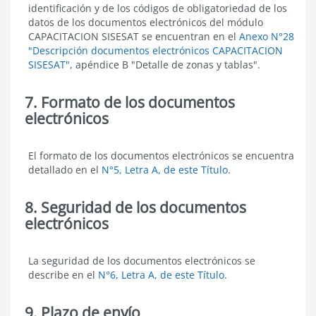
de
identificación y de los códigos de obligatoriedad de los
los
datos de los documentos electrónicos del módulo
documentos
CAPACITACION SISESAT se encuentran en el
Anexo N°28
electrónicos
"Descripción documentos electrónicos CAPACITACION
SISESAT"
, apéndice B "Detalle de zonas y tablas".
7. Formato de los documentos
electrónicos
Formato
El formato de los documentos electrónicos se encuentra
de
detallado en el
N°5, Letra A, de este Título
.
los
documentos
electrónicos
8. Seguridad de los documentos
electrónicos
Seguridad
La seguridad de los documentos electrónicos se
de
describe en el
N°6, Letra A, de este Título
.
los
documentos
electrónicos
9. Plazo de envío