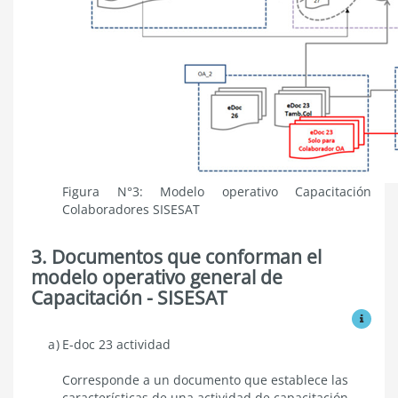
Figura N°3: Modelo operativo Capacitación
Colaboradores SISESAT
3. Documentos que conforman el
modelo operativo general de
Capacitación - SISESAT
Ver mo
Documentos
E-doc 23 actividad
que
conforman
Corresponde a un documento que establece las
el
características de una actividad de
capacitación