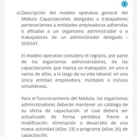
Ver mo
Descripción
Descripción
del modelo operativo general del
del
Módulo Capacitaciones otorgadas a trabajadores
modelo
pertenecientes a entidades empleadoras adheridas
operativo
o afiliadas a un organismo administrador o a
general
trabajadores de un administrador delegado -
de
SISESAT.
Módulo
Capacitación
-
El modelo operativo considera el registro, por parte
SISESAT
de los organismos administradores, de las
capacitaciones que realiza un trabajador, en uno o
varios de ellos, a lo largo de su vida laboral; en una
única entidad empleadora, múltiples o incluso
simultáneas.
Para el funcionamiento del Módulo, los organismos
administradores deberán mantener un catálogo de
su oferta de capacitación, el cual deberá ser
actualizado de forma periódica frente a
modificación, eliminación o desarrollo de una
nueva actividad [eDoc 23] o programa [eDoc 26] de
capacitación.