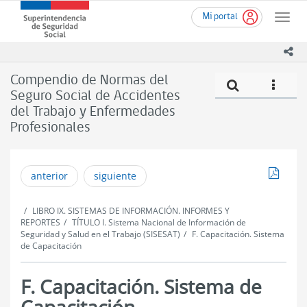
Ir
Superintendencia
Mi portal
al
Toggle
de
contenido
naviga
Seguridad
principal
ico
Social
(SUSESO)
Compendio de Normas del
Compe
icono
-
Seguro Social de Accidentes
Gobierno
del Trabajo y Enfermedades
de
Chile
Profesionales
Descar
anterior
siguiente
LIBRO IX. SISTEMAS DE INFORMACIÓN. INFORMES Y
REPORTES
TÍTULO I. Sistema Nacional de Información de
Seguridad y Salud en el Trabajo (SISESAT)
F. Capacitación. Sistema
de Capacitación
F. Capacitación. Sistema de
Capacitación