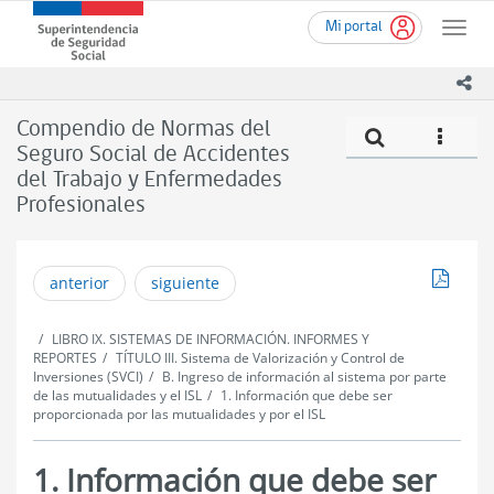
Ir
Superintendencia
Mi portal
al
Toggle
de
contenido
naviga
Seguridad
principal
ico
Social
(SUSESO)
Compendio de Normas del
Compe
icono
-
Seguro Social de Accidentes
Gobierno
del Trabajo y Enfermedades
de
Chile
Profesionales
Descar
anterior
siguiente
LIBRO IX. SISTEMAS DE INFORMACIÓN. INFORMES Y
REPORTES
TÍTULO III. Sistema de Valorización y Control de
Inversiones (SVCI)
B. Ingreso de información al sistema por parte
de las mutualidades y el ISL
1. Información que debe ser
proporcionada por las mutualidades y por el ISL
1. Información que debe ser