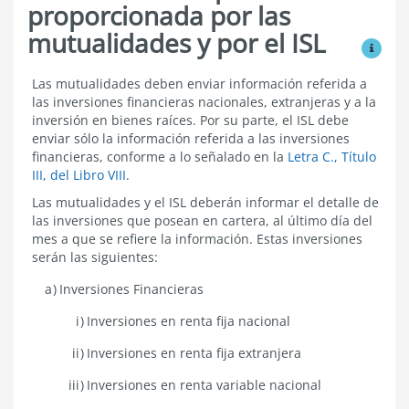
proporcionada por las
mutualidades y por el ISL
Ver mo
Información
Las mutualidades deben enviar información referida a
que
las inversiones financieras
nacionales, extranjeras
y a la
debe
inversión en bienes raíces. Por su parte, el ISL debe
ser
enviar sólo la información referida a las inversiones
proporcionada
financieras, conforme a lo señalado en la
Letra C., Título
por
III, del Libro VIII
.
las
mutualidades
Las mutualidades y el ISL deberán informar el detalle de
y
las inversiones que posean en cartera, al último día del
por
el
mes a que se refiere la información. Estas inversiones
ISL
serán las siguientes:
Inversiones Financieras
Inversiones
en renta fija nacional
Inversiones
en renta fija extranjera
Inversiones en renta variable nacional