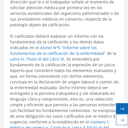
dirección que la o el trabajador señale al momento de
solicitar atención médica por primera vez en los
servicios asistenciales del organismo administrador o de
sus prestadores médicos en convenio, respecto de la
patología objeto de calificación.
El calificador deberá elaborar un informe con los
fundamentos de la calificación y los demás datos
indicados en el
Anexo N°6 "Informe sobre los
fundamentos de la calificación de la enfermedad"
de la
Letra H, Título III del Libro III
. Se entenderá por
fundamento de la calificación la expresión de un juicio
experto que considere todos los elementos evaluados y
que, en forma consistente con dichos elementos,
concluya en la declaración de origen laboral o común de
la enfermedad evaluada. Dicho informe deberá ser
entregado a la persona trabajadora y ser elaborado en
lenguaje claro y comprensible, esto es, una redacción
simple y eficiente que permita a las personas entender
+a
con facilidad los fundamentos contenidos. Se exceptúan
Ag
de esta obligación los casos calificados por el médico de
-a
tex
urgencia, conforme a lo establecido en el
número 1.
Ach
Médico de urgencia, Capítulo II, Letra A,Título III del