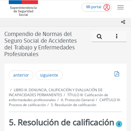
Ir
Superintendencia
Mi portal
al
Toggle
de
contenido
naviga
Seguridad
principal
ico
Social
(SUSESO)
Compendio de Normas del
Compe
icono
-
Seguro Social de Accidentes
Gobierno
del Trabajo y Enfermedades
de
Chile
Profesionales
Descar
anterior
siguiente
LIBRO III. DENUNCIA, CALIFICACIÓN Y EVALUACIÓN DE
INCAPACIDADES PERMANENTES
TÍTULO III. Calificación de
enfermedades profesionales
A. Protocolo General
CAPÍTULO IV.
Proceso de calificación
5. Resolución de calificación
5. Resolución de calificación
Ver mo