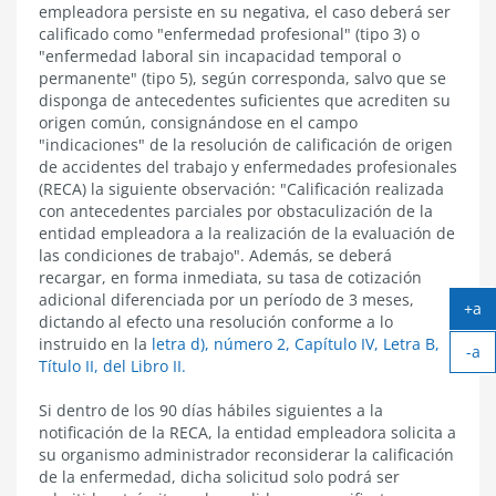
empleadora persiste en su negativa, el caso deberá ser
calificado como "enfermedad profesional" (tipo 3) o
"enfermedad laboral sin incapacidad temporal o
permanente" (tipo 5), según corresponda, salvo que se
disponga de antecedentes suficientes que acrediten su
origen común, consignándose en el campo
"indicaciones" de la resolución de calificación de origen
de accidentes del trabajo y enfermedades profesionales
(RECA) la siguiente observación: "Calificación realizada
con antecedentes parciales por obstaculización de la
entidad empleadora a la realización de la evaluación de
las condiciones de trabajo". Además, se deberá
recargar, en forma inmediata, su tasa de cotización
adicional diferenciada por un período de 3 meses,
+a
dictando al efecto una resolución conforme a lo
Ag
instruido en la
letra d), número 2, Capítulo IV, Letra B,
-a
tex
Título II, del Libro II.
Ach
tex
Si dentro de los 90 días hábiles siguientes a la
notificación de la RECA, la entidad empleadora solicita a
su organismo administrador reconsiderar la calificación
de la enfermedad, dicha solicitud solo podrá ser