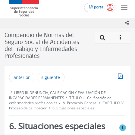
Ir
Superintendencia
Mi portal
al
Toggle
de
contenido
naviga
Seguridad
principal
ico
Social
(SUSESO)
Compendio de Normas del
Compe
icono
-
Seguro Social de Accidentes
Gobierno
del Trabajo y Enfermedades
de
Chile
Profesionales
Descar
anterior
siguiente
LIBRO III. DENUNCIA, CALIFICACIÓN Y EVALUACIÓN DE
INCAPACIDADES PERMANENTES
TÍTULO III. Calificación de
enfermedades profesionales
A. Protocolo General
CAPÍTULO IV.
Proceso de calificación
6. Situaciones especiales
6. Situaciones especiales
Ver mo