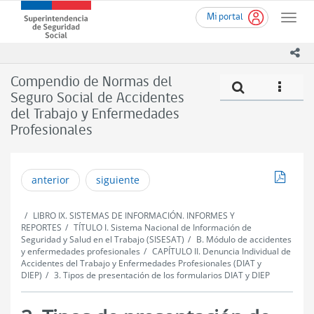
Ir
Superintendencia
Mi portal
al
Toggle
de
contenido
naviga
Seguridad
principal
ico
Social
(SUSESO)
Compendio de Normas del
Compe
icono
-
Seguro Social de Accidentes
Gobierno
del Trabajo y Enfermedades
de
Chile
Profesionales
Descar
anterior
siguiente
LIBRO IX. SISTEMAS DE INFORMACIÓN. INFORMES Y
REPORTES
TÍTULO I. Sistema Nacional de Información de
Seguridad y Salud en el Trabajo (SISESAT)
B. Módulo de accidentes
y enfermedades profesionales
CAPÍTULO II. Denuncia Individual de
Accidentes del Trabajo y Enfermedades Profesionales (DIAT y
DIEP)
3. Tipos de presentación de los formularios DIAT y DIEP