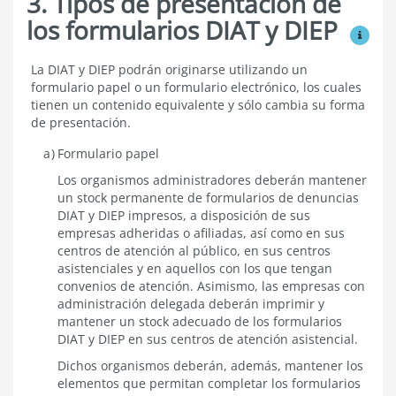
3. Tipos de presentación de
los formularios DIAT y DIEP
Ver mo
Tipos
La DIAT y DIEP podrán originarse utilizando un
de
formulario papel o un formulario electrónico, los cuales
presentación
tienen un contenido equivalente y sólo cambia su forma
de
de presentación.
los
formularios
Formulario papel
DIAT
y
Los organismos administradores deberán mantener
DIEP
un stock permanente de formularios de denuncias
DIAT y DIEP impresos, a disposición de sus
empresas adheridas o afiliadas, así como en sus
centros de atención al público, en sus centros
asistenciales y en aquellos con los que tengan
convenios de atención. Asimismo, las empresas con
administración delegada deberán imprimir y
mantener un stock adecuado de los formularios
DIAT y DIEP en sus centros de atención asistencial.
Dichos organismos deberán, además, mantener los
elementos que permitan completar los formularios