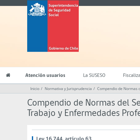
Contenido
Superintendencia
principal
de
Seguridad
Social
(SUSESO)
-
Gobierno
de
Chile
Atención usuarios
La SUSESO
Fiscaliz
Inicio
Normativa y Jurisprudencia
Compendio de Normas del
Compendio de Normas del Seg
Trabajo y Enfermedades Prof
Ley 16.744, artículo 63