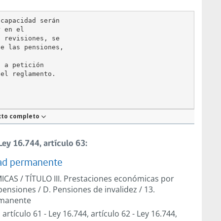
capacidad serán

 en el

 revisiones, se

e las pensiones,

 a petición

xto completo
y 16.744, artículo 63:
dad permanente
MICAS
/
TÍTULO III. Prestaciones económicas por
pensiones
/
D. Pensiones de invalidez
/
13.
ermanente
 artículo 61
-
Ley 16.744, artículo 62
-
Ley 16.744,