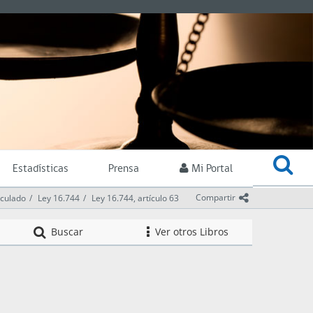
Estadísticas
Prensa
Mi Portal
icono comparti
Compartir
iculado
Ley 16.744
Ley 16.744, artículo 63
Articulado
Buscar
Ver otros Libros
icono