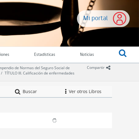
Mi portal
ciones
Estadísticas
Noticias
icono comparti
Compartir
pendio de Normas del Seguro Social de
TÍTULO III. Calificación de enfermedades
Compendio de Norm
Buscar
Ver otros Libros
icono