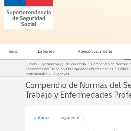
Ir
Superintendencia
al
de
contenido
Seguridad
principal
Social
(SUSESO)
-
Gobierno
de
Inicio
La Suseso
Atención usuarios/as
Chile
Inicio
Normativa y Jurisprudencia
Compendio de Normas del
Accidentes del Trabajo y Enfermedades Profesionales
LIBRO 
profesionales
H. Anexos
Compendio de Normas del Seg
Trabajo y Enfermedades Prof
anterior
siguiente