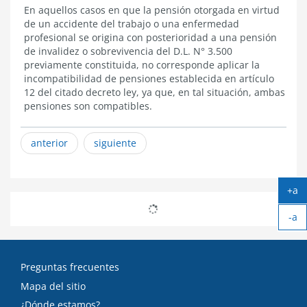
Compatibilidad
En aquellos casos en que la pensión otorgada en virtud
de un accidente del trabajo o una enfermedad
profesional se origina con posterioridad a una pensión
de invalidez o sobrevivencia del D.L. N° 3.500
previamente constituida, no corresponde aplicar la
incompatibilidad de pensiones establecida en artículo
12 del citado decreto ley, ya que, en tal situación, ambas
pensiones son compatibles.
anterior
siguiente
+a
Ag
-a
tex
Ach
tex
Preguntas frecuentes
Mapa del sitio
¿Dónde estamos?