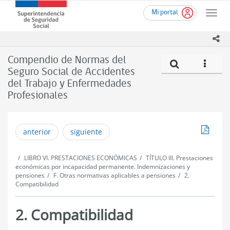
Ir
Superintendencia
Mi portal
al
Toggle
de
contenido
naviga
Seguridad
principal
ico
Social
(SUSESO)
Compendio de Normas del
Compe
icono
-
Seguro Social de Accidentes
Gobierno
del Trabajo y Enfermedades
de
Chile
Profesionales
Descar
anterior
siguiente
LIBRO VI. PRESTACIONES ECONÓMICAS
TÍTULO III. Prestaciones
económicas por incapacidad permanente. Indemnizaciones y
pensiones
F. Otras normativas aplicables a pensiones
2.
Compatibilidad
2. Compatibilidad