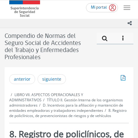
Ir
Superintendencia
Mi portal
al
Toggle
de
contenido
naviga
Seguridad
principal
ico
Social
(SUSESO)
Compendio de Normas del
Compe
icono
-
Seguro Social de Accidentes
Gobierno
del Trabajo y Enfermedades
de
Chile
Profesionales
Descar
anterior
siguiente
LIBRO VII. ASPECTOS OPERACIONALES Y
ADMINISTRATIVOS
TÍTULO II. Gestión Interna de los organismos
administradores
D. Incentivos para la afiliación y mantención de
entidades empleadoras y trabajadores independientes
8. Registro
de policlínicos, de prevencionistas de riesgos y de vehículos
8. Registro de policlínicos, de