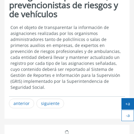
prevencionistas de riesgos y
de vehículos
Registro
Con el objeto de transparentar la información de
de
asignaciones realizadas por los organismos
policlínicos,
administradores tanto de policlínicos o salas de
de
primeros auxilios en empresas, de expertos en
prevencionistas
prevención de riesgos profesionales y de ambulancias,
de
cada entidad deberá llevar y mantener actualizado un
riesgos
y
registro por cada tipo de las asignaciones señaladas,
de
cuyo contenido deberá ser reportado al Sistema de
vehículos
Gestión de Reportes e Información para la Supervisión
(GRIS) implementado por la Superintendencia de
Seguridad Social.
anterior
siguiente
+a
Ag
-a
tex
Ach
tex