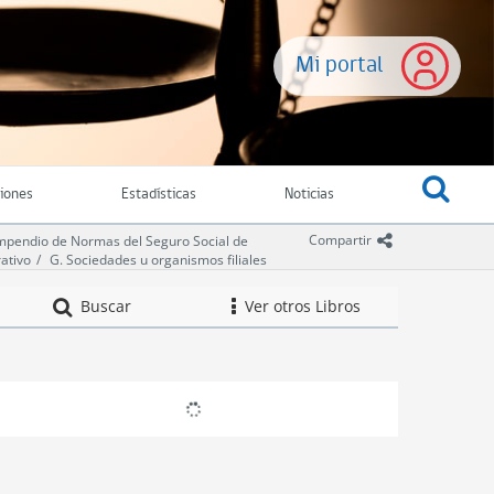
Mi portal
ciones
Estadísticas
Noticias
icono comparti
Compartir
pendio de Normas del Seguro Social de
ativo
G. Sociedades u organismos filiales
Compendio de Norm
Buscar
Ver otros Libros
icono