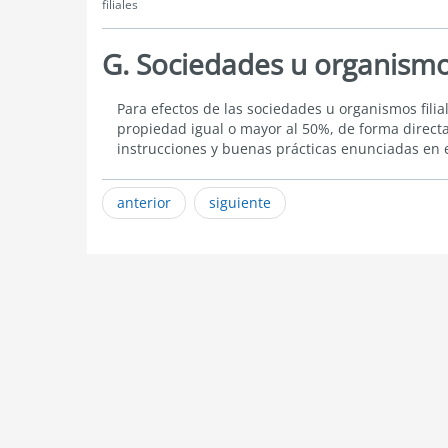
filiales
G. Sociedades u organismos
Sociedades
Para efectos de las sociedades u organismos fili
u
propiedad igual o mayor al 50%, de forma directa
organismos
instrucciones y buenas prácticas enunciadas en e
filiales
anterior
siguiente