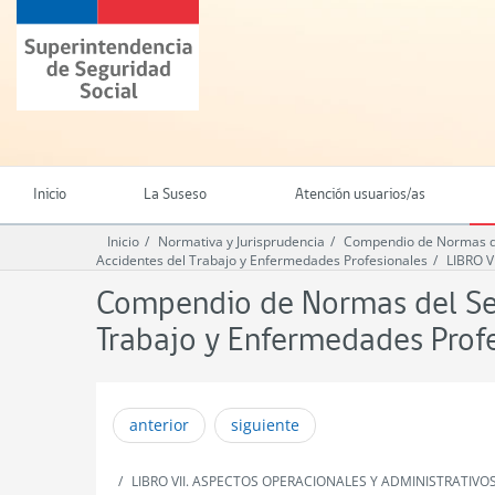
Ir
Superintendencia
al
de
contenido
Seguridad
principal
Social
(SUSESO)
-
Gobierno
de
Inicio
La Suseso
Atención usuarios/as
Chile
Inicio
Normativa y Jurisprudencia
Compendio de Normas del
Accidentes del Trabajo y Enfermedades Profesionales
LIBRO 
Compendio de Normas del Seg
Trabajo y Enfermedades Prof
anterior
siguiente
LIBRO VII. ASPECTOS OPERACIONALES Y ADMINISTRATIVO