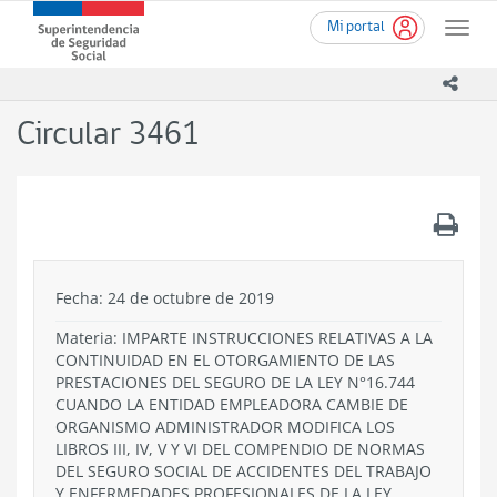
Ir
Superintendencia
Mi portal
al
Toggle
de
contenido
naviga
Seguridad
principal
icono
Social
(SUSESO)
Circular 3461
-
Gobierno
de
Chile
.
Fecha: 24 de octubre de 2019
Materia: IMPARTE INSTRUCCIONES RELATIVAS A LA
CONTINUIDAD EN EL OTORGAMIENTO DE LAS
PRESTACIONES DEL SEGURO DE LA LEY N°16.744
CUANDO LA ENTIDAD EMPLEADORA CAMBIE DE
ORGANISMO ADMINISTRADOR MODIFICA LOS
LIBROS III, IV, V Y VI DEL COMPENDIO DE NORMAS
DEL SEGURO SOCIAL DE ACCIDENTES DEL TRABAJO
Y ENFERMEDADES PROFESIONALES DE LA LEY