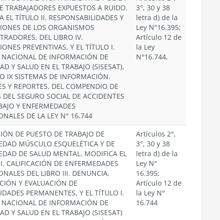
E TRABAJADORES EXPUESTOS A RUIDO.
3°, 30 y 38
A EL TÍTULO II. RESPONSABILIDADES Y
letra d) de la
IONES DE LOS ORGANISMOS
Ley N"16.395;
TRADORES, DEL LIBRO IV.
Artículo 12 de
ONES PREVENTIVAS, Y EL TÍTULO I.
la Ley
 NACIONAL DE INFORMACIÓN DE
N°16.744,
AD Y SALUD EN EL TRABAJO (SISESAT),
RO IX SISTEMAS DE INFORMACIÓN.
S Y REPORTES, DEL COMPENDIO DE
DEL SEGURO SOCIAL DE ACCIDENTES
BAJO Y ENFERMEDADES
ONALES DE LA LEY N° 16.744
IÓN DE PUESTO DE TRABAJO DE
Artículos 2°,
DAD MÚSCULO ESQUELÉTICA Y DE
3°, 30 y 38
DAD DE SALUD MENTAL. MODIFICA EL
letra d) de la
III. CALIFICACIÓN DE ENFERMEDADES
Ley N°
ONALES DEL LIBRO III. DENUNCIA,
16.395;
ACIÓN Y EVALUACIÓN DE
Artículo 12 de
IDADES PERMANENTES, Y EL TÍTULO I.
la Ley N°
 NACIONAL DE INFORMACIÓN DE
16.744
AD Y SALUD EN EL TRABAJO (SISESAT)