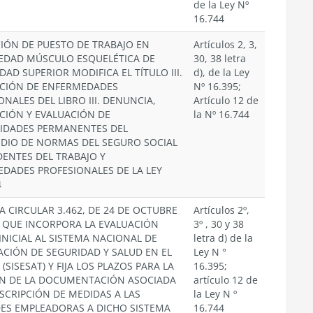
de la Ley Nº
16.744
IÓN DE PUESTO DE TRABAJO EN
Artículos 2, 3,
EDAD MÚSCULO ESQUELÉTICA DE
30, 38 letra
DAD SUPERIOR MODIFICA EL TÍTULO III.
d), de la Ley
ACIÓN DE ENFERMEDADES
Nº 16.395;
ONALES DEL LIBRO III. DENUNCIA,
Artículo 12 de
ACIÓN Y EVALUACIÓN DE
la Nº 16.744
IDADES PERMANENTES DEL
DIO DE NORMAS DEL SEGURO SOCIAL
DENTES DEL TRABAJO Y
DADES PROFESIONALES DE LA LEY
4
A CIRCULAR 3.462, DE 24 DE OCTUBRE
Artículos 2º,
, QUE INCORPORA LA EVALUACIÓN
3º , 30 y 38
INICIAL AL SISTEMA NACIONAL DE
letra d) de la
CIÓN DE SEGURIDAD Y SALUD EN EL
Ley N °
(SISESAT) Y FIJA LOS PLAZOS PARA LA
16.395;
N DE LA DOCUMENTACIÓN ASOCIADA
artículo 12 de
ESCRIPCIÓN DE MEDIDAS A LAS
la Ley N º
ES EMPLEADORAS A DICHO SISTEMA
16.744