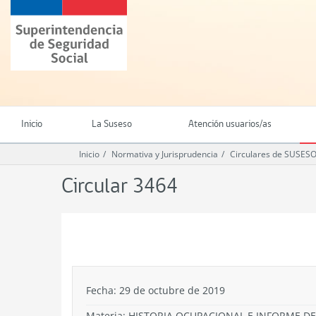
Ir
Superintendencia
al
de
contenido
Seguridad
principal
Social
(SUSESO)
-
Gobierno
de
Inicio
La Suseso
Atención usuarios/as
Chile
Inicio
Normativa y Jurisprudencia
Circulares de SUSES
Circular 3464
.
Fecha: 29 de octubre de 2019
Materia: HISTORIA OCUPACIONAL E INFORME D