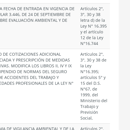
A FECHA DE ENTRADA EN VIGENCIA DE
Artículos 2°,
ULAR 3.446, DE 24 DE SEPTIEMBRE DE
3°, 30 y 38
OBRE EVALUACIÓN AMBIENTAL Y DE
letra d) de la
Ley N° 16.395
y el artículo
12 de la Ley
N°16.744
 DE COTIZACIONES ADICIONAL
Artículos 2°,
CIADA Y PRESCRIPCIÓN DE MEDIDAS
3°, 30 y 38 de
VAS. MODIFICA LOS LIBROS II, IV Y IX
la Ley
MPENDIO DE NORMAS DEL SEGURO
N°16.395;
DE ACCIDENTES DEL TRABAJO Y
artículos 5° y
DADES PROFESIONALES DE LA LEY N°
15 del D.S.
N°67, de
1999, del
Ministerio del
Trabajo y
Previsión
Social,
A DE VIGILANCIA AMBIENTAL Y DE LA
Artículos 2°,