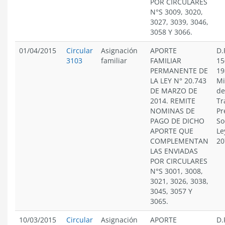
POR CIRCULARES
N°S 3009, 3020,
3027, 3039, 3046,
3058 Y 3066.
01/04/2015
Circular
Asignación
APORTE
D.
3103
familiar
FAMILIAR
15
PERMANENTE DE
19
LA LEY N° 20.743
Mi
DE MARZO DE
de
2014. REMITE
Tr
NOMINAS DE
Pr
PAGO DE DICHO
So
APORTE QUE
Le
COMPLEMENTAN
20
LAS ENVIADAS
POR CIRCULARES
N°S 3001, 3008,
3021, 3026, 3038,
3045, 3057 Y
3065.
10/03/2015
Circular
Asignación
APORTE
D.