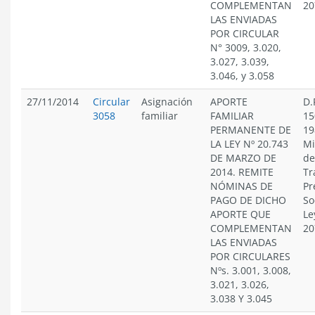
COMPLEMENTAN
20
LAS ENVIADAS
POR CIRCULAR
N° 3009, 3.020,
3.027, 3.039,
3.046, y 3.058
27/11/2014
Circular
Asignación
APORTE
D.
3058
familiar
FAMILIAR
15
PERMANENTE DE
19
LA LEY Nº 20.743
Mi
DE MARZO DE
de
2014. REMITE
Tr
NÓMINAS DE
Pr
PAGO DE DICHO
So
APORTE QUE
Le
COMPLEMENTAN
20
LAS ENVIADAS
POR CIRCULARES
Nºs. 3.001, 3.008,
3.021, 3.026,
3.038 Y 3.045