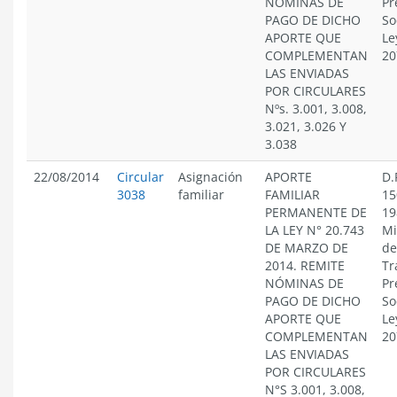
NÓMINAS DE
Pr
PAGO DE DICHO
So
APORTE QUE
Le
COMPLEMENTAN
20
LAS ENVIADAS
POR CIRCULARES
Nºs. 3.001, 3.008,
3.021, 3.026 Y
3.038
22/08/2014
Circular
Asignación
APORTE
D.
3038
familiar
FAMILIAR
15
PERMANENTE DE
19
LA LEY N° 20.743
Mi
DE MARZO DE
de
2014. REMITE
Tr
NÓMINAS DE
Pr
PAGO DE DICHO
So
APORTE QUE
Le
COMPLEMENTAN
20
LAS ENVIADAS
POR CIRCULARES
N°S 3.001, 3.008,