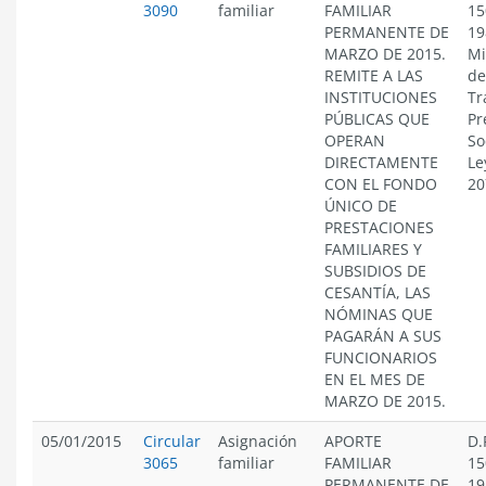
3090
familiar
FAMILIAR
15
PERMANENTE DE
19
MARZO DE 2015.
Mi
REMITE A LAS
de
INSTITUCIONES
Tr
PÚBLICAS QUE
Pr
OPERAN
So
DIRECTAMENTE
Le
CON EL FONDO
20
ÚNICO DE
PRESTACIONES
FAMILIARES Y
SUBSIDIOS DE
CESANTÍA, LAS
NÓMINAS QUE
PAGARÁN A SUS
FUNCIONARIOS
EN EL MES DE
MARZO DE 2015.
05/01/2015
Circular
Asignación
APORTE
D.
3065
familiar
FAMILIAR
15
PERMANENTE DE
19