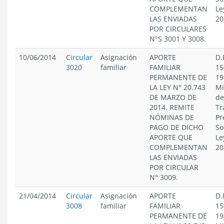
COMPLEMENTAN
Le
LAS ENVIADAS
20
POR CIRCULARES
N°S 3001 Y 3008.
10/06/2014
Circular
Asignación
APORTE
D.
3020
familiar
FAMILIAR
15
PERMANENTE DE
19
LA LEY N° 20.743
Mi
DE MARZO DE
de
2014. REMITE
Tr
NÓMINAS DE
Pr
PAGO DE DICHO
So
APORTE QUE
Le
COMPLEMENTAN
20
LAS ENVIADAS
POR CIRCULAR
N° 3009.
21/04/2014
Circular
Asignación
APORTE
D.
3008
familiar
FAMILIAR
15
PERMANENTE DE
19