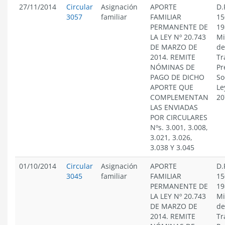
27/11/2014
Circular
Asignación
APORTE
D.
3057
familiar
FAMILIAR
15
PERMANENTE DE
19
LA LEY Nº 20.743
Mi
DE MARZO DE
de
2014. REMITE
Tr
NÓMINAS DE
Pr
PAGO DE DICHO
So
APORTE QUE
Le
COMPLEMENTAN
20
LAS ENVIADAS
POR CIRCULARES
Nºs. 3.001, 3.008,
3.021, 3.026,
3.038 Y 3.045
01/10/2014
Circular
Asignación
APORTE
D.
3045
familiar
FAMILIAR
15
PERMANENTE DE
19
LA LEY Nº 20.743
Mi
DE MARZO DE
de
2014. REMITE
Tr