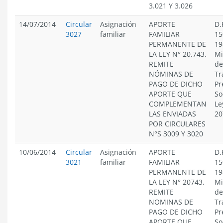
3.021 Y 3.026
14/07/2014
Circular
Asignación
APORTE
D.
3027
familiar
FAMILIAR
15
PERMANENTE DE
19
LA LEY N° 20.743.
Mi
REMITE
de
NÓMINAS DE
Tr
PAGO DE DICHO
Pr
APORTE QUE
So
COMPLEMENTAN
Le
LAS ENVIADAS
20
POR CIRCULARES
N°S 3009 Y 3020
10/06/2014
Circular
Asignación
APORTE
D.
3021
familiar
FAMILIAR
15
PERMANENTE DE
19
LA LEY N° 20743.
Mi
REMITE
de
NOMINAS DE
Tr
PAGO DE DICHO
Pr
APORTE QUE
So