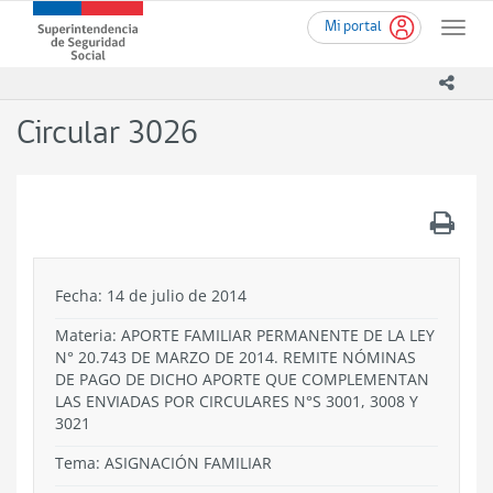
Ir
Superintendencia
Mi portal
al
Toggle
de
contenido
naviga
Seguridad
principal
icono
Social
(SUSESO)
Circular 3026
-
Gobierno
de
Chile
.
Fecha: 14 de julio de 2014
Materia: APORTE FAMILIAR PERMANENTE DE LA LEY
N° 20.743 DE MARZO DE 2014. REMITE NÓMINAS
DE PAGO DE DICHO APORTE QUE COMPLEMENTAN
LAS ENVIADAS POR CIRCULARES N°S 3001, 3008 Y
3021
Tema:
ASIGNACIÓN FAMILIAR