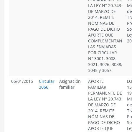
LA LEY N° 20.743
Mi
DE MARZO DE
de
2014. REMITE
Tr
NÓMINAS DE
Pr
PAGO DE DICHO
So
APORTE QUE
Le
COMPLEMENTAN
20
LAS ENVIADAS
POR CIRCULAR
N° 3001, 3008,
3021, 3026, 3038,
3045 y 3057.
05/01/2015
Circular
Asignación
APORTE
D.
3066
familiar
FAMILIAR
15
PERMANENTE DE
19
LA LEY N° 20.743
Mi
DE MARZO DE
de
2014. REMITE
Tr
NÓMINAS DE
Pr
PAGO DE DICHO
So
APORTE QUE
Le