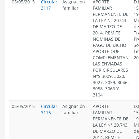
05/05/2015
Circular
Asignación
APORTE
D.
3117
familiar
FAMILIAR
15
PERMANENTE DE
19
LA LEY N° 20743
Mi
DE MARZO DE
de
2014. REMITE
Tr
NÓMINAS DE
Pr
PAGO DE DICHO
So
APORTE QUE
Le
COMPLEMENTAN
20
LAS ENVIADAS
POR CIRCULARES
N°S 3009, 3020,
3027, 3039, 3046,
3058, 3066 Y
3104
05/05/2015
Circular
Asignación
APORTE
D.
3116
familiar
FAMILIAR
15
PERMANENTE DE
19
LA LEY N° 20.743
Mi
DE MARZO DE
de
2014. REMITE
Tr