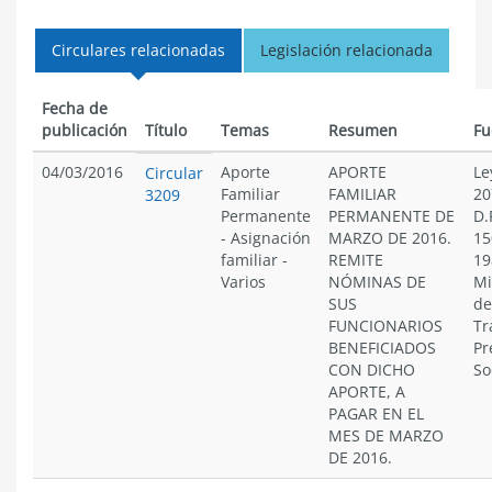
Circulares relacionadas
Legislación relacionada
Fecha de
publicación
Título
Temas
Resumen
Fu
04/03/2016
Aporte
APORTE
Le
Circular
Familiar
FAMILIAR
20
3209
Permanente
PERMANENTE DE
D.
-
Asignación
MARZO DE 2016.
15
familiar
-
REMITE
19
Varios
NÓMINAS DE
Mi
SUS
de
FUNCIONARIOS
Tr
BENEFICIADOS
Pr
CON DICHO
So
APORTE, A
PAGAR EN EL
MES DE MARZO
DE 2016.