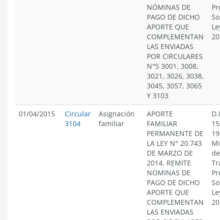
NÓMINAS DE
Pr
PAGO DE DICHO
So
APORTE QUE
Le
COMPLEMENTAN
20
LAS ENVIADAS
POR CIRCULARES
N°S 3001, 3008,
3021, 3026, 3038,
3045, 3057, 3065
Y 3103
01/04/2015
Circular
Asignación
APORTE
D.
3104
familiar
FAMILIAR
15
PERMANENTE DE
19
LA LEY N° 20.743
Mi
DE MARZO DE
de
2014. REMITE
Tr
NOMINAS DE
Pr
PAGO DE DICHO
So
APORTE QUE
Le
COMPLEMENTAN
20
LAS ENVIADAS