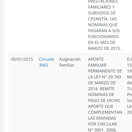
PRESTACIONES
FAMILIARES Y
SUBSIDIOS DE
CESANTÍA, LAS
NÓMINAS QUE
PAGARÁN A SUS
FUNCIONARIOS
EN EL MES DE
MARZO DE 2015.
05/01/2015
Circular
Asignación
APORTE
D.
3065
familiar
FAMILIAR
15
PERMANENTE DE
19
LA LEY N° 20.743
Mi
DE MARZO DE
de
2014. REMITE
Tr
NÓMINAS DE
Pr
PAGO DE DICHO
So
APORTE QUE
Le
COMPLEMENTAN
20
LAS ENVIADAS
POR CIRCULAR
N° 3001, 3008,