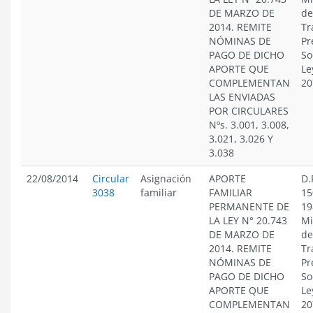
DE MARZO DE
de
2014. REMITE
Tr
NÓMINAS DE
Pr
PAGO DE DICHO
So
APORTE QUE
Le
COMPLEMENTAN
20
LAS ENVIADAS
POR CIRCULARES
Nºs. 3.001, 3.008,
3.021, 3.026 Y
3.038
22/08/2014
Circular
Asignación
APORTE
D.
3038
familiar
FAMILIAR
15
PERMANENTE DE
19
LA LEY N° 20.743
Mi
DE MARZO DE
de
2014. REMITE
Tr
NÓMINAS DE
Pr
PAGO DE DICHO
So
APORTE QUE
Le
COMPLEMENTAN
20