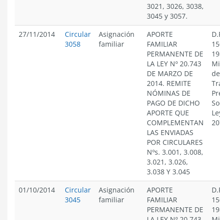
3021, 3026, 3038,
3045 y 3057.
27/11/2014
Circular
Asignación
APORTE
D.
3058
familiar
FAMILIAR
15
PERMANENTE DE
19
LA LEY Nº 20.743
Mi
DE MARZO DE
de
2014. REMITE
Tr
NÓMINAS DE
Pr
PAGO DE DICHO
So
APORTE QUE
Le
COMPLEMENTAN
20
LAS ENVIADAS
POR CIRCULARES
Nºs. 3.001, 3.008,
3.021, 3.026,
3.038 Y 3.045
01/10/2014
Circular
Asignación
APORTE
D.
3045
familiar
FAMILIAR
15
PERMANENTE DE
19
LA LEY Nº 20.743
Mi