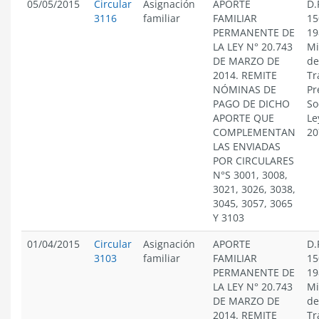
05/05/2015
Circular
Asignación
APORTE
D.
3116
familiar
FAMILIAR
15
PERMANENTE DE
19
LA LEY N° 20.743
Mi
DE MARZO DE
de
2014. REMITE
Tr
NÓMINAS DE
Pr
PAGO DE DICHO
So
APORTE QUE
Le
COMPLEMENTAN
20
LAS ENVIADAS
POR CIRCULARES
N°S 3001, 3008,
3021, 3026, 3038,
3045, 3057, 3065
Y 3103
01/04/2015
Circular
Asignación
APORTE
D.
3103
familiar
FAMILIAR
15
PERMANENTE DE
19
LA LEY N° 20.743
Mi
DE MARZO DE
de
2014. REMITE
Tr