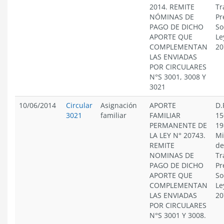
2014. REMITE
Tr
NÓMINAS DE
Pr
PAGO DE DICHO
So
APORTE QUE
Le
COMPLEMENTAN
20
LAS ENVIADAS
POR CIRCULARES
N°S 3001, 3008 Y
3021
10/06/2014
Circular
Asignación
APORTE
D.
3021
familiar
FAMILIAR
15
PERMANENTE DE
19
LA LEY N° 20743.
Mi
REMITE
de
NOMINAS DE
Tr
PAGO DE DICHO
Pr
APORTE QUE
So
COMPLEMENTAN
Le
LAS ENVIADAS
20
POR CIRCULARES
N°S 3001 Y 3008.