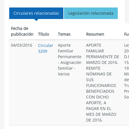
Circulares relacionadas
Legislación relacionada
Fecha de
publicación
Título
Temas
Resumen
Fu
04/03/2016
Aporte
APORTE
Le
Circular
Familiar
FAMILIAR
20
3209
Permanente
PERMANENTE DE
D.
-
Asignación
MARZO DE 2016.
15
familiar
-
REMITE
19
Varios
NÓMINAS DE
Mi
SUS
de
FUNCIONARIOS
Tr
BENEFICIADOS
Pr
CON DICHO
So
APORTE, A
PAGAR EN EL
MES DE MARZO
DE 2016.