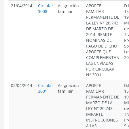
21/04/2014
Circular
Asignación
APORTE
D.
3008
familiar
FAMILIAR
15
PERMANENTE DE
19
LA LEY N° 20.743
Mi
DE MARZO DE
de
2014. REMITE
Tr
NÓMINAS DE
Pr
PAGO DE DICHO
So
APORTE QUE
Le
COMPLEMENTAN
20
LAS ENVIADAS
POR CIRCULAR
N° 3001
02/04/2014
Circular
Asignación
APORTE
D.
3001
familiar
FAMILIAR
15
PERMANENTE DE
19
MARZO DE LA
Mi
LEY N° 20.743.
de
IMPARTE
Tr
INSTRUCCIONES
Pr
A LAS
So