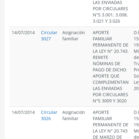
LAS ENVIADAS
POR CIRCULARES
N°S 3.001, 3.008,
3.021 Y 3.026
14/07/2014
Circular
Asignación
APORTE
D.
3027
familiar
FAMILIAR
15
PERMANENTE DE
19
LA LEY N° 20.743.
Mi
REMITE
de
NÓMINAS DE
Tr
PAGO DE DICHO
Pr
APORTE QUE
So
COMPLEMENTAN
Le
LAS ENVIADAS
20
POR CIRCULARES
N°S 3009 Y 3020
14/07/2014
Circular
Asignación
APORTE
D.
3026
familiar
FAMILIAR
15
PERMANENTE DE
19
LA LEY N° 20.743
Mi
DE MARZO DE
de