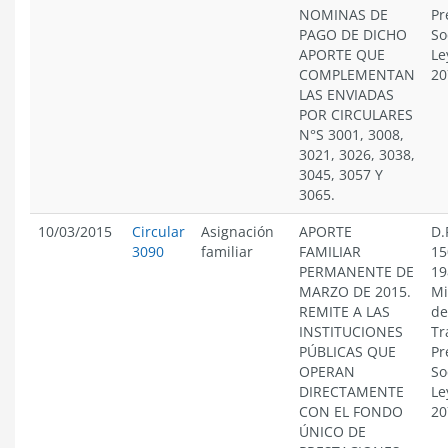
NOMINAS DE
Pr
PAGO DE DICHO
So
APORTE QUE
Le
COMPLEMENTAN
20
LAS ENVIADAS
POR CIRCULARES
N°S 3001, 3008,
3021, 3026, 3038,
3045, 3057 Y
3065.
10/03/2015
Circular
Asignación
APORTE
D.
3090
familiar
FAMILIAR
15
PERMANENTE DE
19
MARZO DE 2015.
Mi
REMITE A LAS
de
INSTITUCIONES
Tr
PÚBLICAS QUE
Pr
OPERAN
So
DIRECTAMENTE
Le
CON EL FONDO
20
ÚNICO DE