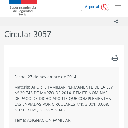
Ir
Superintendencia
Mi portal
al
Toggle
de
contenido
naviga
Seguridad
principal
icono
Social
(SUSESO)
Circular 3057
-
Gobierno
de
Chile
.
Fecha: 27 de noviembre de 2014
Materia: APORTE FAMILIAR PERMANENTE DE LA LEY
Nº 20.743 DE MARZO DE 2014. REMITE NÓMINAS
DE PAGO DE DICHO APORTE QUE COMPLEMENTAN
LAS ENVIADAS POR CIRCULARES Nºs. 3.001, 3.008,
3.021, 3.026, 3.038 Y 3.045
Tema:
ASIGNACIÓN FAMILIAR