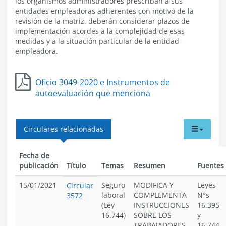
los organismos administradores prescriban a sus
entidades empleadoras adherentes con motivo de la
revisión de la matriz, deberán considerar plazos de
implementación acordes a la complejidad de esas
medidas y a la situación particular de la entidad
empleadora.
Oficio 3049-2020 e Instrumentos de
autoevaluación que menciona
tabdr
Circulares relacionadas
menu
Fecha de
publicación
Título
Temas
Resumen
Fuentes
15/01/2021
Seguro
MODIFICA Y
Leyes
Circular
laboral
COMPLEMENTA
N°s
3572
(Ley
INSTRUCCIONES
16.395
16.744)
SOBRE LOS
y
TRABAJADORES
16.744.