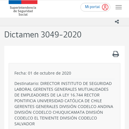
Ir
Superintendencia
Mi portal
al
Toggle
de
contenido
naviga
Seguridad
principal
icono
Social
(SUSESO)
Dictamen 3049-2020
-
Gobierno
de
.
Chile
Fecha: 01 de octubre de 2020
Destinatario: DIRECTOR INSTITUTO DE SEGURIDAD
LABORAL GERENTES GENERALES MUTUALIDADES
DE EMPLEADORES DE LA LEY 16.744 RECTOR
PONTIFICIA UNIVERSIDAD CATÓLICA DE CHILE
GERENTES GENERALES DIVISIÓN CODELCO ANDINA
DIVISIÓN CODELCO CHUQUICAMATA DIVISIÓN
CODELCO EL TENIENTE DIVISIÓN CODELCO
SALVADOR