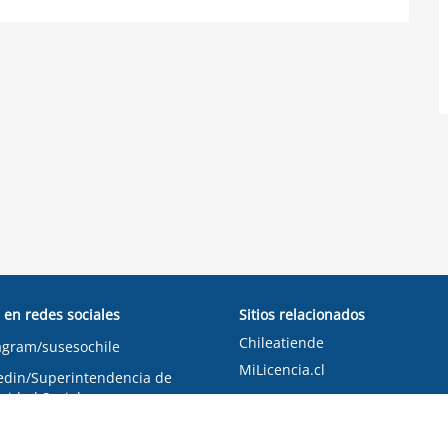
 en redes sociales
Sitios relacionados
Chileatiende
agram/susesochile
MiLicencia.cl
edin/Superintendencia de
ridad Social