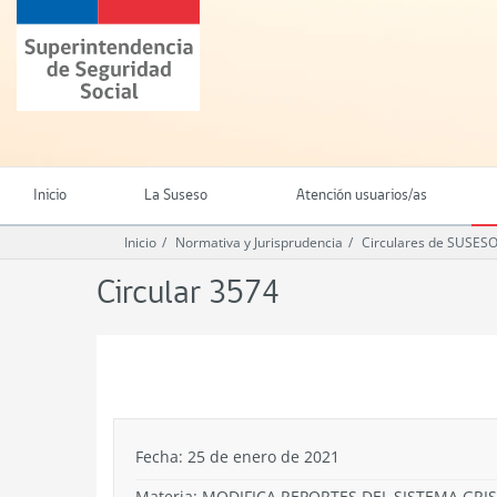
Ir
Superintendencia
al
de
contenido
Seguridad
principal
Social
(SUSESO)
-
Gobierno
de
Inicio
La Suseso
Atención usuarios/as
Chile
Inicio
Normativa y Jurisprudencia
Circulares de SUSES
Circular 3574
.
Fecha: 25 de enero de 2021
Materia: MODIFICA REPORTES DEL SISTEMA GRI