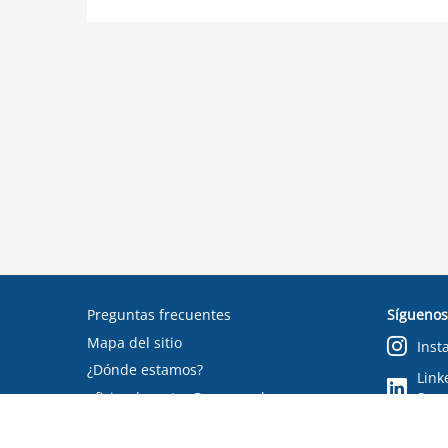
Preguntas frecuentes
Síguenos
Mapa del sitio
Inst
¿Dónde estamos?
Link
oficinadepartes@suseso.cl
Segu
Verifica tu documento