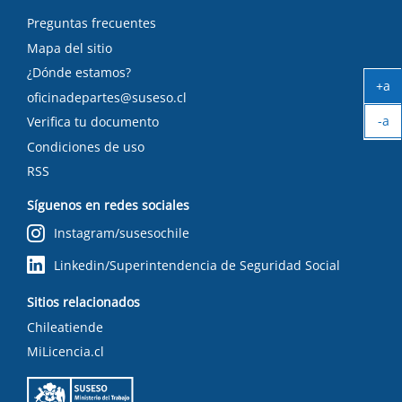
Preguntas frecuentes
Mapa del sitio
¿Dónde estamos?
+a
oficinadepartes@suseso.cl
Ag
-a
tex
Verifica tu documento
Ach
Condiciones de uso
tex
RSS
Síguenos en redes sociales
Instagram/susesochile
Linkedin/Superintendencia de Seguridad Social
Sitios relacionados
Chileatiende
MiLicencia.cl