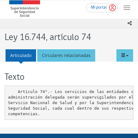
Ir
Superintendencia
Mi portal
al
Toggle
de
contenido
naviga
Seguridad
principal
ico
Social
(SUSESO)
Ley 16.744, artículo 74
-
Gobierno
de
tabd
Articulado
Circulares relacionadas
Chile
men
Texto
    Artículo 74°.- Los servicios de las entidades con
administración delegada serán supervigilados por el

Servicio Nacional de Salud y por la Superintendencia 
Seguridad Social, cada cual dentro de sus respectivas