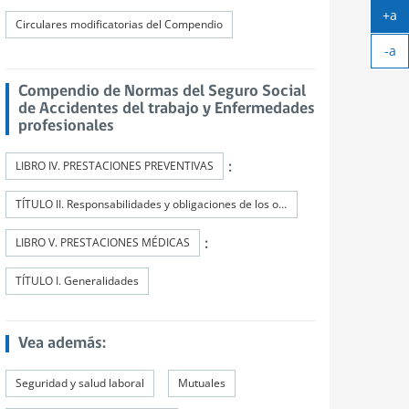
+a
Circulares modificatorias del Compendio
Ag
-a
tex
Ach
tex
Compendio de Normas del Seguro Social
de Accidentes del trabajo y Enfermedades
profesionales
:
LIBRO IV. PRESTACIONES PREVENTIVAS
TÍTULO II. Responsabilidades y obligaciones de los organismos administradores y de los administradores delegados
:
LIBRO V. PRESTACIONES MÉDICAS
TÍTULO I. Generalidades
Vea además:
Seguridad y salud laboral
Mutuales