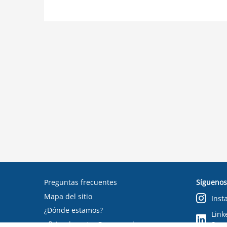
Preguntas frecuentes
Síguenos
Mapa del sitio
Inst
¿Dónde estamos?
Link
oficinadepartes@suseso.cl
Segu