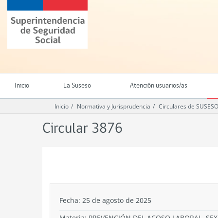
Ir
Superintendencia
al
de
contenido
Seguridad
principal
Social
(SUSESO)
-
Gobierno
de
Inicio
La Suseso
Atención usuarios/as
Chile
Inicio
Normativa y Jurisprudencia
Circulares de SUSES
Circular 3876
.
Fecha: 25 de agosto de 2025
Materia: PREVENCIÓN DEL ACOSO LABORAL, SEX