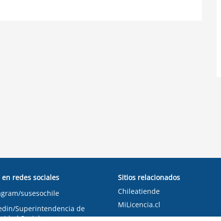
 en redes sociales
Sitios relacionados
Chileatiende
agram/susesochile
MiLicencia.cl
edin/Superintendencia de
ridad Social