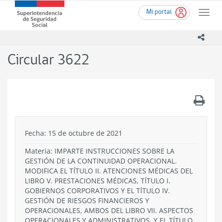
Ir
Superintendencia
Mi portal
al
Toggle
de
contenido
naviga
Seguridad
principal
icono
Social
(SUSESO)
Circular 3622
-
Gobierno
de
Chile
.
Fecha: 15 de octubre de 2021
Materia: IMPARTE INSTRUCCIONES SOBRE LA
GESTIÓN DE LA CONTINUIDAD OPERACIONAL.
MODIFICA EL TÍTULO II. ATENCIONES MÉDICAS DEL
LIBRO V. PRESTACIONES MÉDICAS, TÍTULO I.
GOBIERNOS CORPORATIVOS Y EL TÍTULO IV.
GESTIÓN DE RIESGOS FINANCIEROS Y
OPERACIONALES, AMBOS DEL LIBRO VII. ASPECTOS
OPERACIONALES Y ADMINISTRATIVOS, Y EL TÍTULO