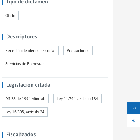
Tipo de dictamen
Oficio
Descriptores
Beneficio de bienestar social
Prestaciones
Servicios de Bienestar
Legislación citada
DS 28 de 1994 Mintrab
Ley 11.764, artículo 134
+a
Ley 16.395, artículo 24
Ag
-a
tex
Ach
tex
Fiscalizados