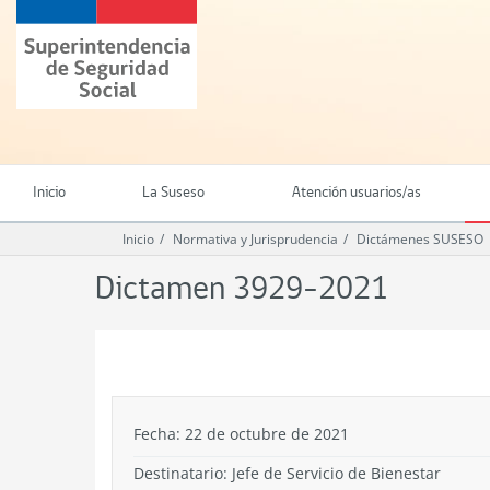
Ir
Superintendencia
al
de
contenido
Seguridad
principal
Social
(SUSESO)
-
Gobierno
de
Inicio
La Suseso
Atención usuarios/as
Chile
Inicio
Normativa y Jurisprudencia
Dictámenes SUSESO
Dictamen 3929-2021
.
Fecha: 22 de octubre de 2021
Destinatario: Jefe de Servicio de Bienestar