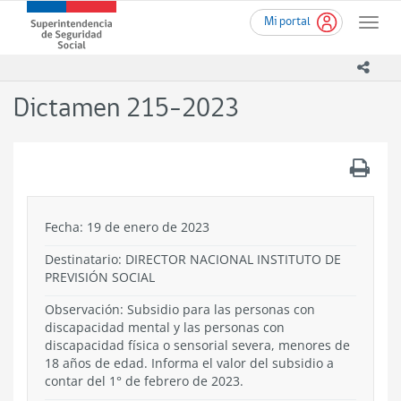
Ir
Superintendencia
Mi portal
al
Toggle
de
contenido
naviga
Seguridad
principal
icono
Social
(SUSESO)
Dictamen 215-2023
-
Gobierno
de
.
Chile
Fecha: 19 de enero de 2023
Destinatario: DIRECTOR NACIONAL INSTITUTO DE
PREVISIÓN SOCIAL
Observación: Subsidio para las personas con
discapacidad mental y las personas con
discapacidad física o sensorial severa, menores de
18 años de edad. Informa el valor del subsidio a
contar del 1° de febrero de 2023.