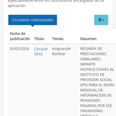
especialmente entre los funcionarios encargados de su
aplicación.
tabdr
Circulares relacionadas
menu
Fecha de
publicación
Título
Temas
Resumen
02/02/2026
Asignación
RÉGIMEN DE
Circular
familiar
PRESTACIONES
3910
FAMILIARES.
IMPARTE
INSTRUCCIONES AL
INSTITUTO DE
PREVISIÓN SOCIAL
(IPS) PARA EL ENVÍO
MENSUAL DE
INFORMACIÓN DE
PENSIONES
PAGADAS POR ESE
ORGANISMO.
DEROGA Y