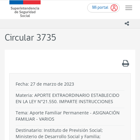
Ir
Superintendencia
Mi portal
al
Toggle
de
contenido
naviga
Seguridad
principal
icono
Social
(SUSESO)
Circular 3735
-
Gobierno
de
Chile
.
Fecha: 27 de marzo de 2023
Materia: APORTE EXTRAORDINARIO ESTABLECIDO
EN LA LEY N°21.550. IMPARTE INSTRUCCIONES
Tema:
Aporte Familiar Permanente
-
ASIGNACIÓN
FAMILIAR
-
VARIOS
Destinatario: Instituto de Previsión Social;
Ministerio de Desarrollo Social y Familia;