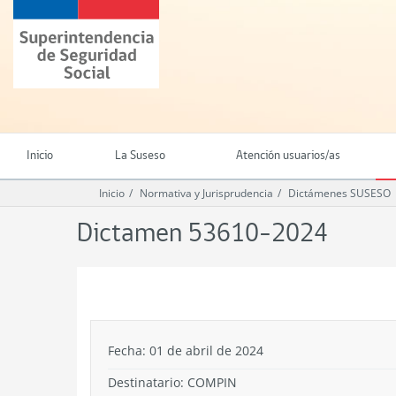
Ir
Superintendencia
al
de
contenido
Seguridad
principal
Social
(SUSESO)
-
Gobierno
de
Inicio
La Suseso
Atención usuarios/as
Chile
Inicio
Normativa y Jurisprudencia
Dictámenes SUSESO
Dictamen 53610-2024
.
Fecha: 01 de abril de 2024
Destinatario: COMPIN