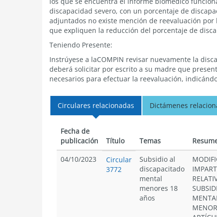
los que se encuentra el informe biomédico funciona
discapacidad severo, con un porcentaje de discap
adjuntados no existe mención de reevaluación por 
que expliquen la reducción del porcentaje de disc
Teniendo Presente:
Instrúyese a laCOMPIN revisar nuevamente la discap
deberá solicitar por escrito a su madre que prese
necesarios para efectuar la reevaluación, indicán
Circulares relacionadas
Dictámenes relacio
Fecha de
publicación
Título
Temas
Resum
04/10/2023
Subsidio al
MODIFI
Circular
discapacitado
IMPART
3772
mental
RELATI
menores 18
SUBSID
años
MENTAL
MENORE