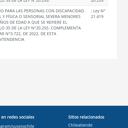
O 35 DE LA LEY N°20.255.
20.255
IO PARA LAS PERSONAS CON DISCAPACIDAD
; Ley N°
 Y FÍSICA O SENSORIAL SEVERA MENORES
21.419
AÑOS DE EDAD A QUE SE REFIERE EL
LO 35 DE LA LEY N°20.255. COMPLEMENTA
AR N°3.722, DE 2022, DE ESTA
NTENDENCIA
 en redes sociales
Sitios relacionados
Chileatiende
agram/susesochile