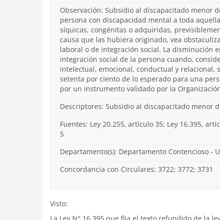
Observación: Subsidio al discapacitado menor de
persona con discapacidad mental a toda aquell
síquicas, congénitas o adquiridas, previsiblem
causa que las hubiera originado, vea obstaculiz
laboral o de integración social. La disminución e
integración social de la persona cuando, consid
intelectual, emocional, conductual y relacional, 
setenta por ciento de lo esperado para una pers
por un instrumento validado por la Organizació
Descriptores: Subsidio al discapacitado menor 
Fuentes: Ley 20.255, artículo 35; Ley 16.395, artíc
5
Departamento(s):
Departamento Contencioso
-
U
Concordancia con Circulares: 3722; 3772; 3731
Visto:
La Ley N° 16.395 que fija el texto refundido de la 