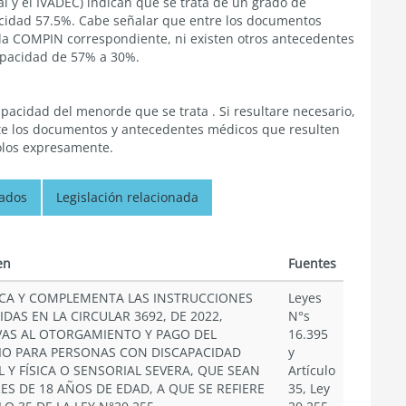
l y el IVADEC) indican que se trata de un grado de
acidad 57.5%. Cabe señalar que entre los documentos
la COMPIN correspondiente, ni existen otros antecedentes
apacidad de 57% a 30%.
acidad del menorde que se trata . Si resultare necesario,
nte los documentos y antecedentes médicos que resulten
dolos expresamente.
nados
Legislación relacionada
en
Fuentes
CA Y COMPLEMENTA LAS INSTRUCCIONES
Leyes
IDAS EN LA CIRCULAR 3692, DE 2022,
N°s
VAS AL OTORGAMIENTO Y PAGO DEL
16.395
IO PARA PERSONAS CON DISCAPACIDAD
y
 Y FÍSICA O SENSORIAL SEVERA, QUE SEAN
Artículo
S DE 18 AÑOS DE EDAD, A QUE SE REFIERE
35, Ley