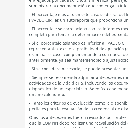
entregados por cada solicitud, sin realizar peritaje
suministrar la documentación que contenga la info
- El porcentaje más alto en este caso se deriva d
(IVADEC-CIF), es un autoreporte que proporciona u
- El porcentaje se correlaciona con los informes mé
completa para tomar la determinación del porcentaj
- Si el porcentaje asignado es inferior al IVADEC-C
representante), existe la posibilidad de apelación (
examinar el caso, complementándolo con nueva doc
anteriormente, ya sea manteniéndolo o ajustándolo
- Si se considera necesario, se puede presentar una
- Siempre se recomienda adjuntar antecedentes mé
actividades de la vida diaria, incluyendo los docume
diagnóstica de un especialista. Además, cabe menc
un año calendario.
- Tanto los criterios de evaluación como la dispon
peritajes para la evaluación de la credencial de di
Que, los antecedentes fueron revisados por profes
que la COMPIN debe realizar una reevaluación del 