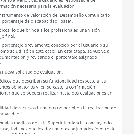
. Por lo anterior, cada usuario es responsable de
rmación necesaria para la evaluación.
el Instrumento de Valoración del Desempeño Comunitario
n porcentaje de discapacidad "base".
dicos, lo que brinda a los profesionales una visión
e final.
IF (porcentaje previamente conocido por el usuario o su
como se utilizó en este caso). En esta etapa, se vuelve a
umentación y revisando el porcentaje asignado
.
 nueva solicitud de evaluación.
dicos que describan su funcionalidad respecto a las
ntos obligatorios y, en su caso, la confirmación
ionar que se pueden realizar hasta dos evaluaciones en
ibilidad de recursos humanos no permiten la realización de
scapacidad."
ionales médicos de esta Superintendencia, concluyendo
caso, toda vez que los documentos adjuntados (dentro de