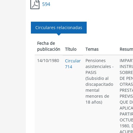
594
Circulares relacionadas
Fecha de
publicación
Título
Temas
Resum
14/10/1980
Pensiones
IMPAR
Circular
asistenciales -
INSTR
714
PASIS
SOBRE
(Subsidio al
DE PE
discapacitado
OTRAS
mental
PREST
menores de
PREVI
18 años)
QUE D
APLIC
PARTIR
OCTUB
1980, 
ACUER