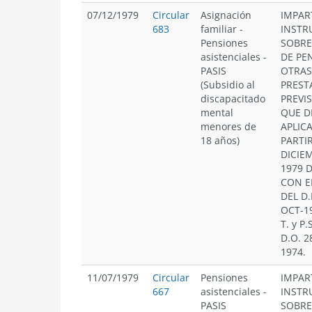
07/12/1979
Circular
Asignación
IMPAR
683
familiar
-
INSTR
Pensiones
SOBRE
asistenciales -
DE PE
PASIS
OTRAS
(Subsidio al
PREST
discapacitado
PREVI
mental
QUE D
menores de
APLIC
18 años)
PARTIR
DICIE
1979 
CON E
DEL D.
OCT-19
T. y P.S
D.O. 2
1974.
11/07/1979
Circular
Pensiones
IMPAR
667
asistenciales -
INSTR
PASIS
SOBRE