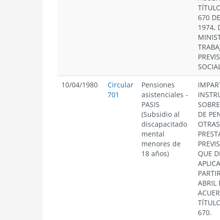
TÍTULO
670 D
1974, 
MINIS
TRABA
PREVI
SOCIAL
10/04/1980
Circular
Pensiones
IMPAR
701
asistenciales -
INSTR
PASIS
SOBRE
(Subsidio al
DE PE
discapacitado
OTRAS
mental
PREST
menores de
PREVI
18 años)
QUE D
APLIC
PARTIR
ABRIL 
ACUER
TÍTULO
670.