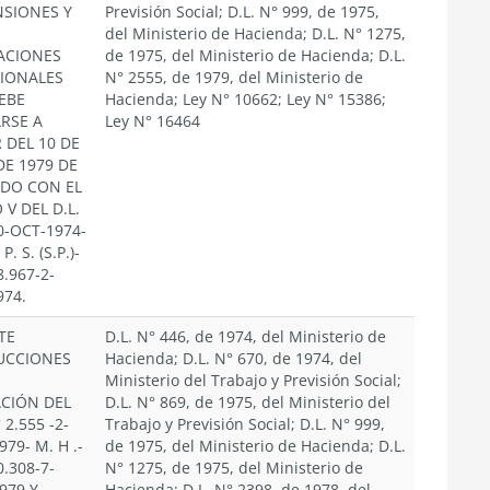
NSIONES Y
Previsión Social; D.L. N° 999, de 1975,
del Ministerio de Hacienda; D.L. N° 1275,
ACIONES
de 1975, del Ministerio de Hacienda; D.L.
SIONALES
N° 2555, de 1979, del Ministerio de
EBE
Hacienda; Ley N° 10662; Ley N° 15386;
ARSE A
Ley N° 16464
 DEL 10 DE
DE 1979 DE
DO CON EL
 V DEL D.L.
0-OCT-1974-
P. S. (S.P.)-
8.967-2-
974.
TE
D.L. N° 446, de 1974, del Ministerio de
UCCIONES
Hacienda; D.L. N° 670, de 1974, del
Ministerio del Trabajo y Previsión Social;
ACIÓN DEL
D.L. N° 869, de 1975, del Ministerio del
 2.555 -2-
Trabajo y Previsión Social; D.L. N° 999,
79- M. H .-
de 1975, del Ministerio de Hacienda; D.L.
0.308-7-
N° 1275, de 1975, del Ministerio de
979 Y
Hacienda; D.L. N° 2398, de 1978, del