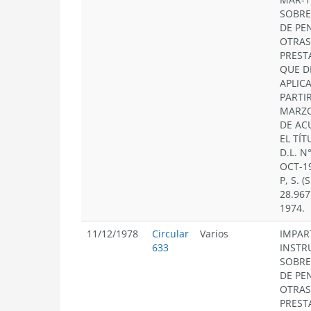
SOBRE
DE PE
OTRAS
PREST
QUE D
APLIC
PARTIR
MARZO
DE AC
EL TÍT
D.L. N
OCT-19
P, S. (
28.967
1974.
11/12/1978
Circular
Varios
IMPAR
633
INSTR
SOBRE
DE PE
OTRAS
PREST