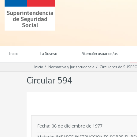
Ir
Superintendencia
al
de
contenido
Seguridad
principal
Social
(SUSESO)
-
Gobierno
de
Inicio
La Suseso
Atención usuarios/as
Chile
Inicio
Normativa y Jurisprudencia
Circulares de SUSES
Circular 594
.
Fecha: 06 de diciembre de 1977
Materia: IMPARTE INSTRUCCIONES SOBRE EL R