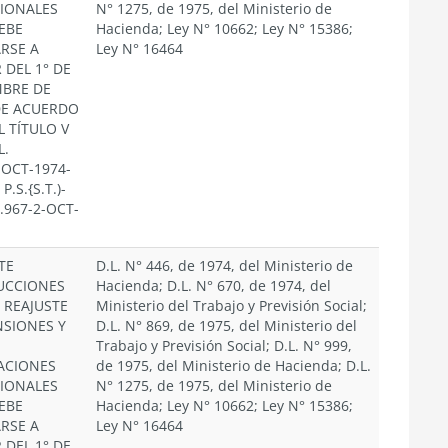
SIONALES
N° 1275, de 1975, del Ministerio de
EBE
Hacienda; Ley N° 10662; Ley N° 15386;
ARSE A
Ley N° 16464
 DEL 1° DE
MBRE DE
DE ACUERDO
L TÍTULO V
L.
·OCT-1974-
 P.S.{S.T.)-
.967-2-OCT-
TE
D.L. N° 446, de 1974, del Ministerio de
UCCIONES
Hacienda; D.L. N° 670, de 1974, del
 REAJUSTE
Ministerio del Trabajo y Previsión Social;
NSIONES Y
D.L. N° 869, de 1975, del Ministerio del
Trabajo y Previsión Social; D.L. N° 999,
ACIONES
de 1975, del Ministerio de Hacienda; D.L.
SIONALES
N° 1275, de 1975, del Ministerio de
EBE
Hacienda; Ley N° 10662; Ley N° 15386;
ARSE A
Ley N° 16464
 DEL 1° DE