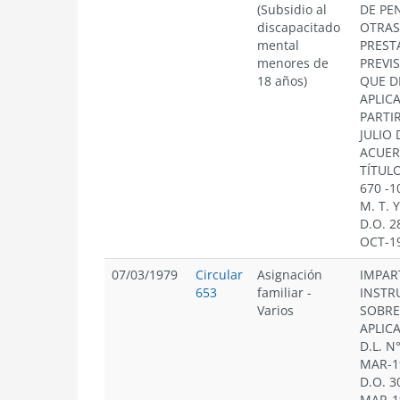
(Subsidio al
DE PE
discapacitado
OTRAS
mental
PREST
menores de
PREVI
18 años)
QUE D
APLIC
PARTIR
JULIO 
ACUER
TÍTULO
670 -1
M. T. Y 
D.O. 2
OCT-1
07/03/1979
Circular
Asignación
IMPAR
653
familiar
-
INSTR
Varios
SOBRE
APLIC
D.L. N°
MAR-19
D.O. 3
MAR-1