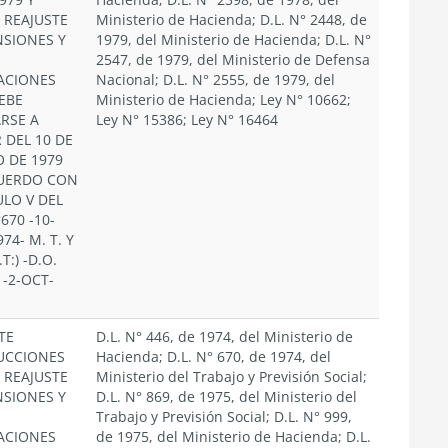
 REAJUSTE
Ministerio de Hacienda; D.L. N° 2448, de
NSIONES Y
1979, del Ministerio de Hacienda; D.L. N°
2547, de 1979, del Ministerio de Defensa
ACIONES
Nacional; D.L. N° 2555, de 1979, del
EBE
Ministerio de Hacienda; Ley N° 10662;
ARSE A
Ley N° 15386; Ley N° 16464
 DEL 10 DE
 DE 1979
UERDO CON
ULO V DEL
°670 -10-
74- M. T. Y
S.T:) -D.O.
 -2-OCT-
TE
D.L. N° 446, de 1974, del Ministerio de
UCCIONES
Hacienda; D.L. N° 670, de 1974, del
 REAJUSTE
Ministerio del Trabajo y Previsión Social;
NSIONES Y
D.L. N° 869, de 1975, del Ministerio del
Trabajo y Previsión Social; D.L. N° 999,
ACIONES
de 1975, del Ministerio de Hacienda; D.L.