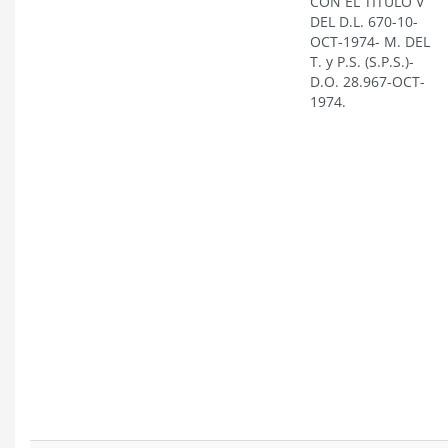
CON EL TÍTULO V
DEL D.L. 670-10-
OCT-1974- M. DEL
T. y P.S. (S.P.S.)-
D.O. 28.967-OCT-
1974.