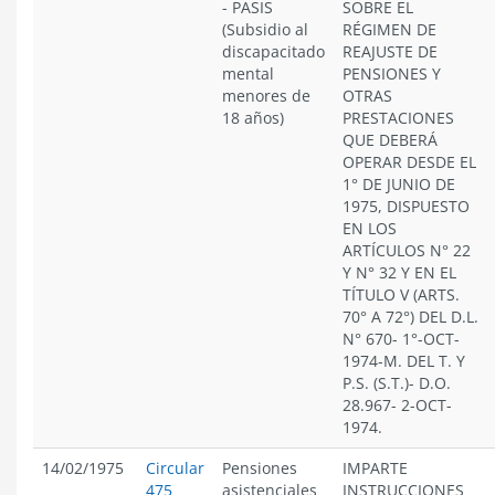
- PASIS
SOBRE EL
(Subsidio al
RÉGIMEN DE
discapacitado
REAJUSTE DE
mental
PENSIONES Y
menores de
OTRAS
18 años)
PRESTACIONES
QUE DEBERÁ
OPERAR DESDE EL
1° DE JUNIO DE
1975, DISPUESTO
EN LOS
ARTÍCULOS N° 22
Y N° 32 Y EN EL
TÍTULO V (ARTS.
70° A 72°) DEL D.L.
N° 670- 1°-OCT-
1974-M. DEL T. Y
P.S. (S.T.)- D.O.
28.967- 2-OCT-
1974.
14/02/1975
Circular
Pensiones
IMPARTE
475
asistenciales
INSTRUCCIONES