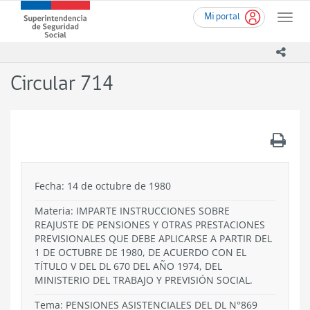
Ir
Superintendencia
Mi portal
al
Toggle
de
contenido
naviga
Seguridad
principal
icono
Social
(SUSESO)
Circular 714
-
Gobierno
de
Chile
.
Fecha: 14 de octubre de 1980
Materia: IMPARTE INSTRUCCIONES SOBRE
REAJUSTE DE PENSIONES Y OTRAS PRESTACIONES
PREVISIONALES QUE DEBE APLICARSE A PARTIR DEL
1 DE OCTUBRE DE 1980, DE ACUERDO CON EL
TÍTULO V DEL DL 670 DEL AÑO 1974, DEL
MINISTERIO DEL TRABAJO Y PREVISIÓN SOCIAL.
Tema:
PENSIONES ASISTENCIALES DEL DL N°869