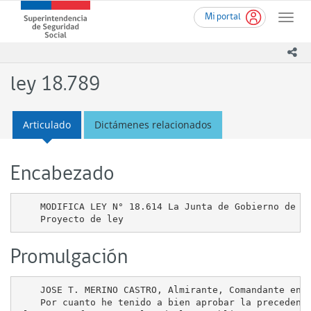
Ir
Superintendencia
Mi portal
al
Toggle
de
contenido
naviga
Seguridad
principal
ico
Social
(SUSESO)
ley 18.789
-
Gobierno
de
Articulado
Dictámenes relacionados
Chile
Encabezado
    MODIFICA LEY N° 18.614 La Junta de Gobierno de la
Promulgación
    JOSE T. MERINO CASTRO, Almirante, Comandante en 
    Por cuanto he tenido a bien aprobar la precedente