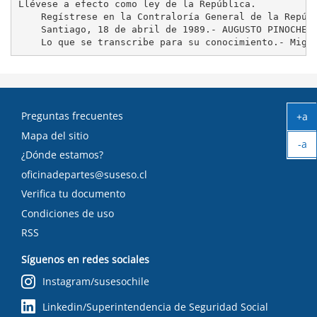
Llévese a efecto como ley de la República.

    Regístrese en la Contraloría General de la Repúbl
    Santiago, 18 de abril de 1989.- AUGUSTO PINOCHET 
Preguntas frecuentes
+a
Ag
Mapa del sitio
-a
tex
¿Dónde estamos?
Ach
tex
oficinadepartes@suseso.cl
Verifica tu documento
Condiciones de uso
RSS
Síguenos en redes sociales
Instagram/susesochile
Linkedin/Superintendencia de Seguridad Social