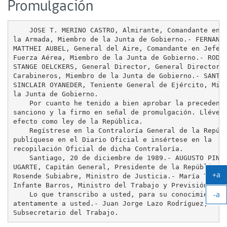
Promulgación
    JOSE T. MERINO CASTRO, Almirante, Comandante en J
la Armada, Miembro de la Junta de Gobierno.- FERNANDO
MATTHEI AUBEL, General del Aire, Comandante en Jefe d
Fuerza Aérea, Miembro de la Junta de Gobierno.- RODOL
STANGE OELCKERS, General Director, General Director d
Carabineros, Miembro de la Junta de Gobierno.- SANTIA
SINCLAIR OYANEDER, Teniente General de Ejército, Miem
la Junta de Gobierno.

    Por cuanto he tenido a bien aprobar la precedente
sanciono y la firmo en señal de promulgación. Llévese
efecto como ley de la República.

    Regístrese en la Contraloría General de la Repúbl
publíquese en el Diario Oficial e insértese en la

recopilación Oficial de dicha Contraloría.

    Santiago, 20 de diciembre de 1989.- AUGUSTO PINOC
UGARTE, Capitán General, Presidente de la República.-
+a
Rosende Subiabre, Ministro de Justicia.- María Teresa
Ag
Infante Barros, Ministro del Trabajo y Previsión Soci
-a
tex
    Lo que transcribo a usted, para su conocimiento.-
Ach
atentamente a usted.- Juan Jorge Lazo Rodríguez,

tex