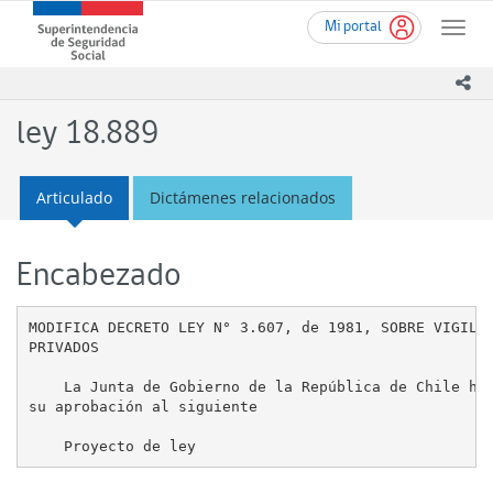
Ir
Superintendencia
Mi portal
al
Toggle
de
contenido
naviga
Seguridad
principal
ico
Social
(SUSESO)
ley 18.889
-
Gobierno
de
Articulado
Dictámenes relacionados
Chile
Encabezado
MODIFICA DECRETO LEY N° 3.607, de 1981, SOBRE VIGILAN
PRIVADOS

    La Junta de Gobierno de la República de Chile ha 
su aprobación al siguiente
