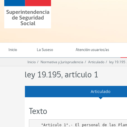
Ir
Superintendencia
al
de
contenido
Seguridad
principal
Social
(SUSESO)
-
Gobierno
de
Inicio
La Suseso
Atención usuarios/as
Chile
Inicio
Normativa y Jurisprudencia
Articulado
ley 19.195
ley 19.195, artículo 1
Articulado
Texto
    "Artículo 1°.- El personal de las Plan