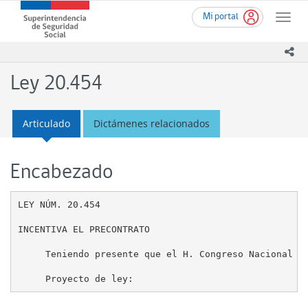
Ir
Superintendencia
Mi portal
al
Toggle
de
contenido
naviga
Seguridad
principal
ico
Social
(SUSESO)
Ley 20.454
-
Gobierno
de
Articulado
Dictámenes relacionados
Chile
Encabezado
LEY NÚM. 20.454

INCENTIVA EL PRECONTRATO

     Teniendo presente que el H. Congreso Nacional ha