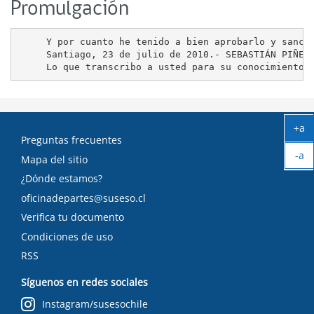
Promulgación
     Y por cuanto he tenido a bien aprobarlo y sancio
     Santiago, 23 de julio de 2010.- SEBASTIÁN PIÑERA
+a
Preguntas frecuentes
Ag
-a
tex
Mapa del sitio
Ach
¿Dónde estamos?
tex
oficinadepartes@suseso.cl
Verifica tu documento
Condiciones de uso
RSS
Síguenos en redes sociales
Instagram/susesochile