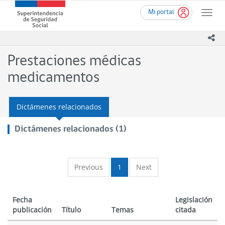
Ir
Superintendencia
Mi portal
al
Toggle
de
contenido
naviga
Seguridad
principal
ico
Social
(SUSESO)
Prestaciones médicas
-
Gobierno
medicamentos
de
Chile
Dictámenes relacionados
Dictámenes relacionados (1)
Previous
1
Next
Fecha
Legislación
publicación
Título
Temas
citada