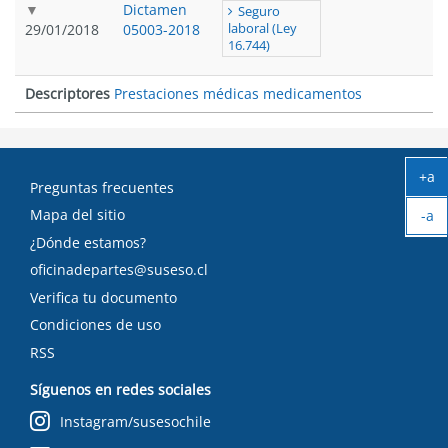
Dictamen
Seguro
29/01/2018
05003-2018
laboral (Ley
16.744)
Descriptores
Prestaciones médicas medicamentos
+a
Preguntas frecuentes
Ag
Mapa del sitio
-a
tex
Ach
¿Dónde estamos?
tex
oficinadepartes@suseso.cl
Verifica tu documento
Condiciones de uso
RSS
Síguenos en redes sociales
Instagram/susesochile