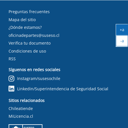
Preguntas frecuentes
Mapa del sitio
¿Dónde estamos?
+a
Ag
oficinadepartes@suseso.cl
-a
tex
Verifica tu documento
Ach
Condiciones de uso
tex
RSS
Síguenos en redes sociales
Instagram/susesochile
Linkedin/Superintendencia de Seguridad Social
Sitios relacionados
Chileatiende
MiLicencia.cl