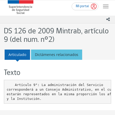
Ir
Superintendencia
Mi portal
al
Toggle
de
contenido
naviga
Seguridad
principal
ico
Social
(SUSESO)
DS 126 de 2009 Mintrab, artículo
-
Gobierno
9 (del num. nº2)
de
Chile
Articulado
Dictámenes relacionados
Texto
    Artículo 9°: La administración del Servicio

corresponderá a un Consejo Administrativo, en el cual
estarán representados en la misma proporción los afil