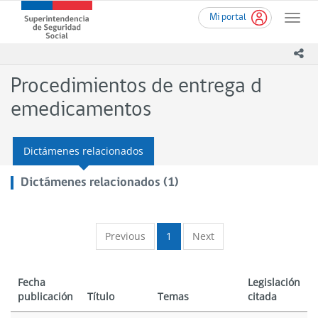
Ir
Superintendencia
Mi portal
al
Toggle
de
contenido
naviga
Seguridad
principal
ico
Social
(SUSESO)
Procedimientos de entrega d
-
Gobierno
emedicamentos
de
Chile
Dictámenes relacionados
Dictámenes relacionados (1)
Previous
1
Next
Fecha
Legislación
publicación
Título
Temas
citada