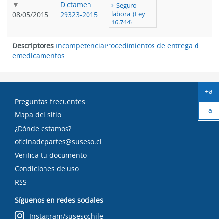
Dictamen
Seguro
08/05/2015
29323-2015
laboral (Ley
16.744)
Descriptores
Incompetencia
Procedimientos de entrega d
emedicamentos
+a
Ag
Preguntas frecuentes
-a
tex
Mapa del sitio
Ach
¿Dónde estamos?
tex
oficinadepartes@suseso.cl
Verifica tu documento
Condiciones de uso
RSS
Síguenos en redes sociales
Instagram/susesochile