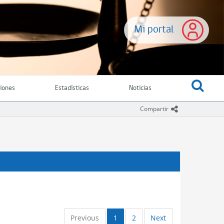
Mi portal
ciones
Estadísticas
Noticias
icono comparti
Compartir
Previous
1
2
Next