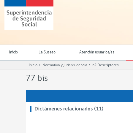
Ir
Superintendencia
al
de
contenido
Seguridad
principal
Social
(SUSESO)
-
Gobierno
de
Inicio
La Suseso
Atención usuarios/as
Chile
Inicio
Normativa y Jurisprudencia
n2:Descriptores
77 bis
Dictámenes relacionados (11)